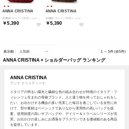
ANNA CRISTINA
ANNA CRISTINA
多機能 キャリー対応ショルダーハンドバッグ （012.ダークレッド）
多機能 キャリー対応ショルダーハンドバッグ （063.ブラウン）
￥5,390
￥5,390
表示順 :
1 ～ 5件 (全5件)
ANNA CRISTINA × ショルダーバッグ ランキング
ANNA CRISTINA
アンナ クリスティーナ
イタリアの明るい陽光と繊細な色の組み合わせが特徴のイタリア・フ
ィレンツェ生まれの母娘ブランド。人と違う物を持っておしゃれをし
たい、お出かけする機会の多い充実した毎日を過ごしている女性に向
けて、型や素材はベーシックでありながら実用性の高いバッグを提
案。使用頻度の高いサブバッグや、デイリー＆トラベルシリーズが充
実。お出かけの楽しみにお洒落をプラスワンできる価値観のある商品
を提供しています。