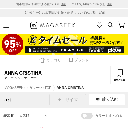
熊本地震の影響による配送遅延
｜ 7/30(木)14時〜 送料改訂
詳細
詳細
【お知らせ】お盆期間の営業・配送についてのご案内
詳細
カテゴリ
ブランド
ANNA CRISTINA
アンナ クリスティーナ
お気に入り
MAGASEEK (マガシーク) TOP
ANNA CRISTINA
5
絞り込む
サイズ
件
表示順 :
カラーをまとめる