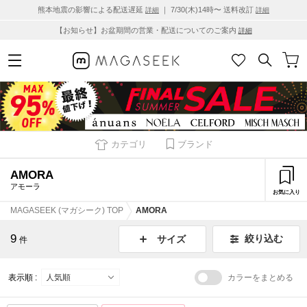
熊本地震の影響による配送遅延
｜ 7/30(木)14時〜 送料改訂
詳細
詳細
【お知らせ】お盆期間の営業・配送についてのご案内
詳細
カテゴリ
ブランド
AMORA
アモーラ
お気に入り
MAGASEEK (マガシーク) TOP
AMORA
9
絞り込む
サイズ
件
表示順 :
カラーをまとめる