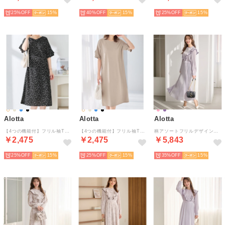
25%
15
40%
15
25%
15
Alotta
Alotta
Alotta
【4つの機能付】フリル袖Tシャツワンピース （ブラック花柄）
【4つの機能付】フリル袖Tシャツワンピース （グレージュ）
柄アソートフリルデザインワンピース【お客様企画】 （ラベンダーグレーロング丈）
￥2,475
￥2,475
￥5,843
25%
15
25%
15
35%
15