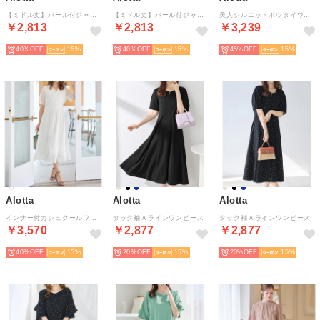
【ミドル丈】パール付ジャンパースカート （ダークグレー）
【ミドル丈】パール付ジャンパースカート （ベージュ）
美人シルエットボウタイワンピース （ブラック系）
￥2,813
￥2,813
￥3,239
40%
15
40%
15
45%
15
Alotta
Alotta
Alotta
インナー付カシュクールワンピース （オフホワイト）
タック袖Ａラインワンピース
タック袖Ａラインワンピース
￥3,570
￥2,877
￥2,877
40%
15
20%
15
20%
15