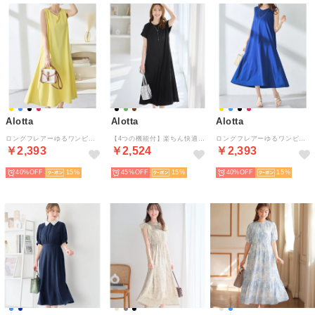
Alotta
Alotta
Alotta
ロングフレアーゆるワンピース （イエロー）
【4つの機能付】楽ちん快適！フレアーワンピース （ブラック）
ロングフレアーゆるワンピース （ブルー）
￥2,393
￥2,524
￥2,393
40%
15
45%
15
40%
15