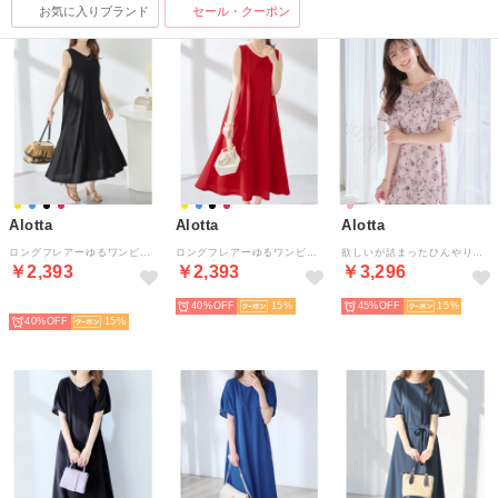
お気に入りブランド
セール・クーポン
Alotta
Alotta
Alotta
ロングフレアーゆるワンピース （ブラック）
ロングフレアーゆるワンピース （レッド）
欲しいが詰まったひんやり花柄ワンピース （ピンク系）
￥2,393
￥2,393
￥3,296
SELECT
40%
15
45%
15
40%
15