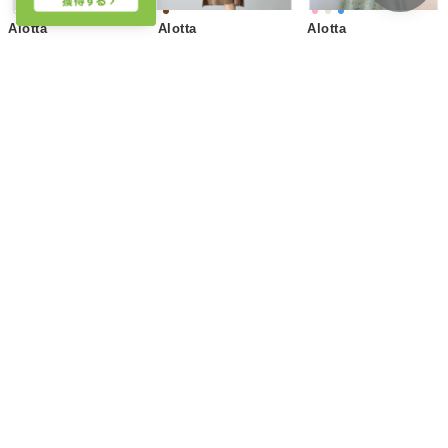
Alotta
Alotta
Alotta
【4つの機能付】カットジョーゼットスカラップキャミワンピ （ブラック）
金ボタンケーブルニットワンピース
裏起毛花柄ワンピース
￥3,209
￥3,113
￥3,293
35%
15
34%
15
45%
15
Alotta
Alotta
Alotta
裏起毛花柄ワンピース
裏起毛花柄ワンピース
異素材キャンディー袖ニットワンピース （ベージュ）
￥3,293
￥3,293
￥2,962
45%
15
45%
15
45%
15