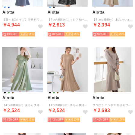
Alotta
Alotta
Alotta
【選べる2タイプ】骨格別ワンピース＜骨格ウェーブ＞ （ブルー／骨格ウェーブ）
【4つの機能付】フレア袖ベルト付ゆるワンピース （ブラック系花柄）
【4つの機能付】上品カシュクールジャンパースカート （グレージュ）
￥4,944
￥2,813
￥2,394
45%
15
40%
15
50%
15
Alotta
Alotta
Alotta
【4つの機能付】楽ちん快適！フレアーワンピース （ミント）
【4つの機能付】楽ちん快適！フレアーワンピース （モカ）
フワぽかエンボス裏起毛ワンピ （グレージュ）
￥2,524
￥2,524
￥2,693
45%
15
45%
15
40%
15