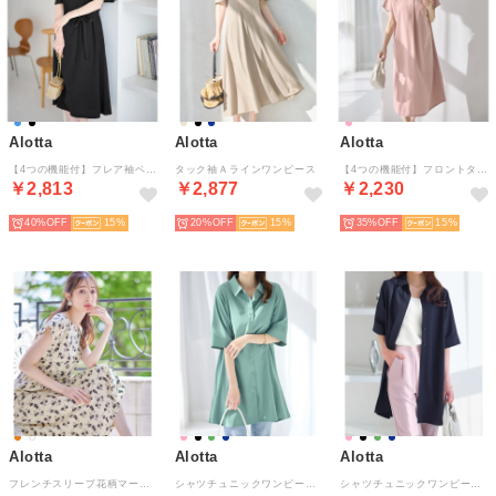
Alotta
Alotta
Alotta
【4つの機能付】フレア袖ベルト付ゆるワンピース （ブラック）
タック袖Ａラインワンピース
【4つの機能付】フロントタックVネックゆるワンピース （ピンク）
￥2,813
￥2,877
￥2,230
40%
15
20%
15
35%
15
Alotta
Alotta
Alotta
フレンチスリーブ花柄マーメイドワンピース （オフ系花柄）
シャツチュニックワンピース （ライトグリーン）
シャツチュニックワンピース （ネイビー）