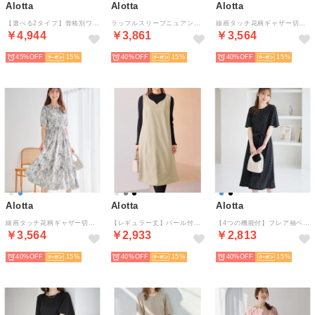
Alotta
Alotta
Alotta
【選べる2タイプ】骨格別ワンピース＜骨格ウェーブ＞ （ネイビー／骨格ウェーブ）
ラッフルスリーブニュアンスワンピ【イエべ・ブルべ】 （ニュアンスベージュ系）
線画タッチ花柄ギャザー切替ワンピース
￥4,944
￥3,861
￥3,564
45%
15
40%
15
40%
15
Alotta
Alotta
Alotta
線画タッチ花柄ギャザー切替ワンピース
【レギュラー丈】パール付ジャンパースカート （ベージュ）
【4つの機能付】フレア袖ベルト付ゆるワンピース （ドット柄）
￥3,564
￥2,933
￥2,813
40%
15
40%
15
40%
15