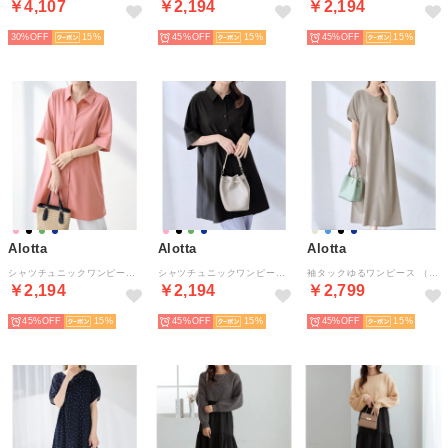
￥4,107
￥2,194
￥2,194
30%
15
45%
15
45%
15
Alotta
Alotta
Alotta
シャツチュニックワンピース （ピンク）
シャツチュニックワンピース （ブラック）
袖タックゆるワンピース （グレージュ）
￥2,194
￥2,194
￥2,799
45%
15
45%
15
45%
15