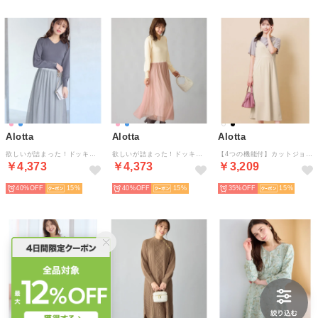
Alotta
Alotta
Alotta
欲しいが詰まった！ドッキングワンピース （ブルーグレー系）
欲しいが詰まった！ドッキングワンピース （ピンク系）
【4つの機能付】カットジョーゼットスカラップキャミワンピ （アイボリー）
￥4,373
￥4,373
￥3,209
40%
15
40%
15
35%
15