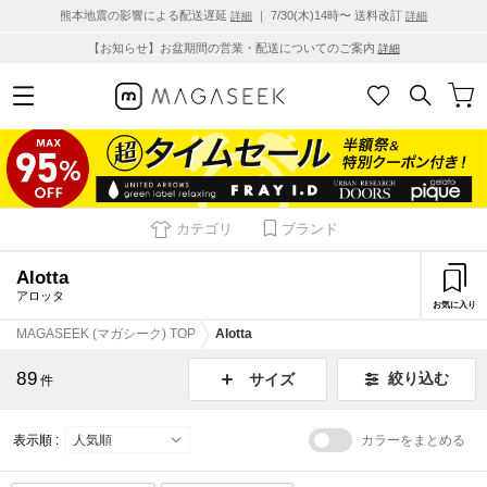
熊本地震の影響による配送遅延
｜ 7/30(木)14時〜 送料改訂
詳細
詳細
【お知らせ】お盆期間の営業・配送についてのご案内
詳細
カテゴリ
ブランド
Alotta
アロッタ
お気に入り
MAGASEEK (マガシーク) TOP
Alotta
89
絞り込む
サイズ
件
表示順 :
カラーをまとめる