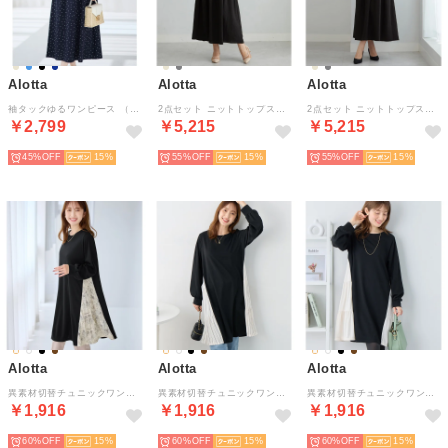
Alotta
Alotta
Alotta
袖タックゆるワンピース （ドット柄）
2点セット ニットトップス＋キャミワンピ （杢チャコール系）
2点セット ニットトップス＋キャミワンピ （ベージュ系）
￥2,799
￥5,215
￥5,215
45%
15
55%
15
55%
15
Alotta
Alotta
Alotta
異素材切替チュニックワンピース （線画花柄）
異素材切替チュニックワンピース （ストライプ）
異素材切替チュニックワンピース （アイボリー無地）
￥1,916
￥1,916
￥1,916
60%
15
60%
15
60%
15