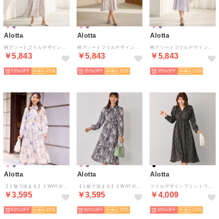
Alotta
Alotta
Alotta
柄アソートフリルデザインワンピース【お客様企画】 （ピンク花柄ロング丈）
柄アソートフリルデザインワンピース【お客様企画】 （ピンク花柄ショート丈）
柄アソートフリルデザインワンピース【お客様企画】 （ラベンダーグレーショート丈）
￥5,843
￥5,843
￥5,843
35%
15
35%
15
35%
15
Alotta
Alotta
Alotta
【１枚で決まる】２WAYボウタイ付ワンピース
【１枚で決まる】２WAYボウタイ付ワンピース
フリルデザインプリントワンピース （ブラック系）
￥3,595
￥3,595
￥4,009
60%
15
60%
15
45%
15