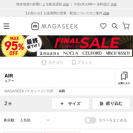
熊本地震の影響による配送遅延
｜ 7/30(木)14時〜 送料改訂
詳細
詳細
【お知らせ】お盆期間の営業・配送についてのご案内
詳細
カテゴリ
ブランド
AIR
エアー
お気に入り
MAGASEEK (マガシーク) TOP
AIR
2
絞り込む
サイズ
件
表示順 :
カラーをまとめる