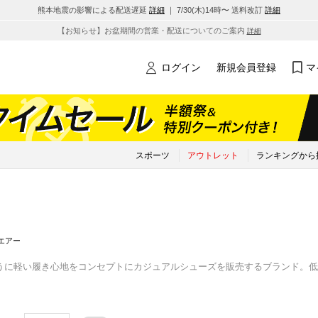
熊本地震の影響による配送遅延
詳細
｜ 7/30(木)14時〜 送料改訂
詳細
【お知らせ】お盆期間の営業・配送についてのご案内
詳細
ログイン
新規会員登録
マ
スポーツ
アウトレット
ランキングから
エアー
うに軽い履き心地をコンセプトにカジュアルシューズを販売するブランド。低