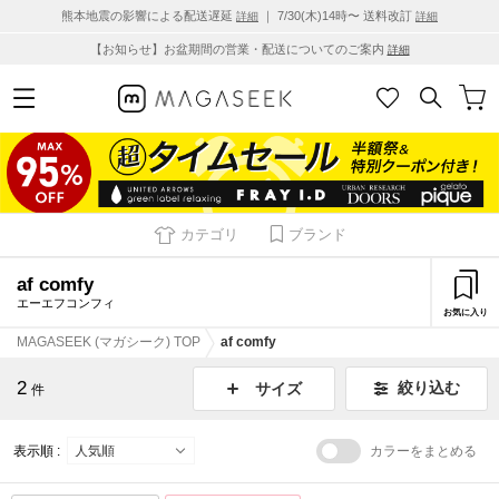
熊本地震の影響による配送遅延
｜ 7/30(木)14時〜 送料改訂
詳細
詳細
【お知らせ】お盆期間の営業・配送についてのご案内
詳細
カテゴリ
ブランド
af comfy
エーエフコンフィ
お気に入り
MAGASEEK (マガシーク) TOP
af comfy
2
絞り込む
サイズ
件
表示順 :
カラーをまとめる