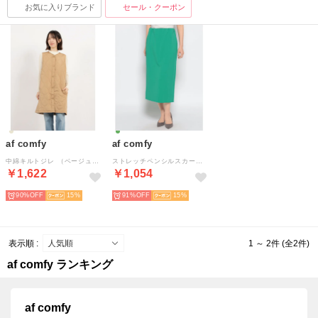
お気に入りブランド
セール・クーポン
af comfy
af comfy
中綿キルトジレ （ベージュオーバル）
ストレッチペンシルスカート （グリーン）
￥1,622
￥1,054
90%
15
91%
15
表示順 :
1 ～ 2件 (全2件)
af comfy ランキング
af comfy