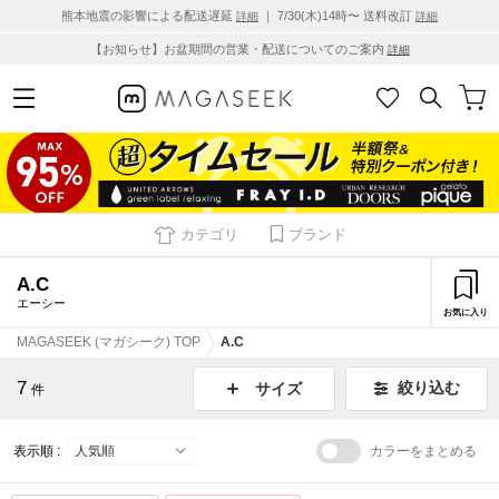
熊本地震の影響による配送遅延
｜ 7/30(木)14時〜 送料改訂
詳細
詳細
【お知らせ】お盆期間の営業・配送についてのご案内
詳細
カテゴリ
ブランド
A.C
エーシー
お気に入り
MAGASEEK (マガシーク) TOP
A.C
7
絞り込む
サイズ
件
表示順 :
カラーをまとめる