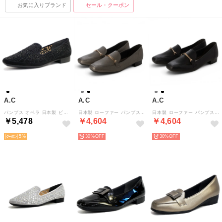
お気に入りブランド
セール・クーポン
A.C
A.C
A.C
パンプス オペラ 日本製 ビジュー 刺繍 ローヒール 軽量 3e 屈曲 （ブラック）
日本製 ローファー パンプス08-7743 （GY）
日本製 ローファー パンプス08-7743 （BL）
￥5,478
￥4,604
￥4,604
5
30%
30%