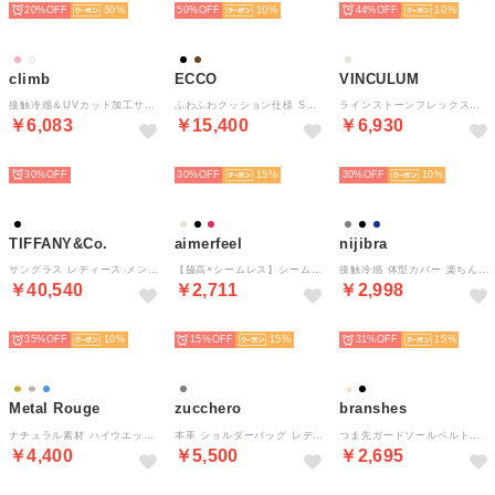
20%
30
50%
10
44%
10
climb
ECCO
VINCULUM
接触冷感＆UVカット加工サンダル （PINK）
ふわふわクッション仕様 SOFT SANDAL W レディース 本革 コンフォートオープントゥサンダル （CASHMERE/LION）
ラインストーンフレックスソールサンダル （ベージュ）
￥6,083
￥15,400
￥6,930
SELECT
SELECT
SELECT
30%
30%
15
30%
10
TIFFANY&Co.
aimerfeel
nijibra
サングラス レディース メンズ （ブラック）
【脇高×シームレス】シームレス バーレスク脇高ブラ(R) 単品ブラジャー / ワイヤーブラジャー 補整下着 脇高ブラ 脇高設計 脇高谷間 ワイヤー脇高（PI11-ベビーベージュ）
接触冷感 体型カバー 楽ちん きれいに見え 2タックワイドスラックス ワイドパンツ ウエストゴム ハイウエスト 美脚パンツ 足長効果 大きいサイズ オフィス パンツ ズボン 夏 吸汗速乾 韓国 冷感パ （ダークグレー）
￥40,540
￥2,711
￥2,998
SELECT
SELECT
SELECT
35%
10
15%
15
31%
15
Metal Rouge
zucchero
branshes
ナチュラル素材 ハイウエッジ ジュートミュール （ブルー）
本革 ショルダーバッグ レディース 軽量 斜めがけ マチ広 （OAK）
つま先ガードソールベルトサンダル （ブラック）
￥4,400
￥5,500
￥2,695
SELECT
SELECT
SELECT