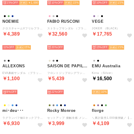
25%
￥1,000
10%
15
10%
15
NOEMIE
FABIO RUSCONI
VEGE
クロスチャームVフリルブラウス （緑）
ストラップサンダル （ブラック）
JOKER （BLACK）
￥4,389
￥32,560
￥17,765
SELECT
SELECT
SELECT
11%
15
20%
15%
15
ALLEXONS
SAISON DE PAPILLON
EMU Australia
EVA鼻緒サンダル （ブラック）
フロントジップロングワンピース （ベージュ）
Kirra （Silver）
￥1,100
￥5,439
￥16,500
SELECT
SELECT
SELECT
8%
22%
10
mi･deu･･･
Rocky Monroe
florge
ラグランパフ袖Uネックブラウス （サックス）
セットアップ 接触冷感 メンズ 開襟シャツ 半袖 イージーパンツ ワイド テーパード リネンライク 多機能 吸水速乾 ストレッチ イージーケア 15480 （ブラック）
＼累計販売1,000個突破／【撥水・軽量・大容量】A4収納リュック バックパック （パープル）
￥6,930
￥3,999
￥4,109
SELECT
SELECT
SELECT