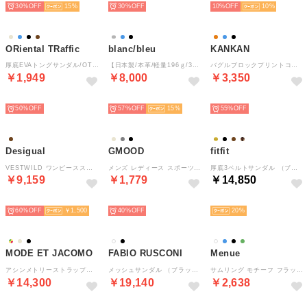
30%
15
30%
10%
10
ORiental TRaffic
blanc/bleu
KANKAN
厚底EVAトングサンダル/OT3226 （BLACK）リカバリー
【日本製/本革/軽量196ｇ/3E幅】 「ふかふか実感」 ポコポコインソール 異素材グルカサンダル （ブルー）
バグルブロックプリントコットンブラウス （ブルー）
￥1,949
￥8,000
￥3,350
SELECT
SELECT
SELECT
50%
57%
15
55%
Desigual
GMOOD
fitfit
VESTWILD ワンピースストラップ （ブラウン）
メンズ レディース スポーツサンダル 衝撃吸収 機能性 厚底 トングタイプ ビーサン （グレージュ）
厚底3ベルトサンダル （ブラック×ブラック）
￥9,159
￥1,779
￥14,850
SELECT
SELECT
SELECT
60%
￥1,500
40%
20
MODE ET JACOMO
FABIO RUSCONI
Menue
アシンメトリーストラップサンダル （ブラック）
メッシュサンダル （ブラック）
サムリング モチーフ フラットサンダル（1020ブラックメタルPU）
￥14,300
￥19,140
￥2,638
SELECT
SELECT
SELECT