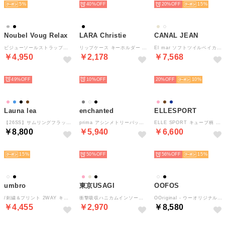
5
40%
20%
15
Noubel Voug Relax
LARA Christie
CANAL JEAN
ビジューソールストラップサンダル （BL）
リップケース キーホルダー ミラー付き男女兼用 プレゼント （ブラック）
El mar ソフトツイルベイカーパンツ （ベージュ）
￥4,950
￥2,178
￥7,568
SELECT
SELECT
SELECT
49%
10%
20%
10
Launa lea
enchanted
ELLESPORT
【26SS】サムリングフラットサンダル(0632) （ブラウンS/C）
prima アシンメトリーバックルベルトミュールサンダル （アイボリー）
ELLE SPORT キューブ柄 ルリエ 2ウェイショルダーバッグ 5027 軽量 はっ水 （ネイビー）
￥8,800
￥5,940
￥6,600
SELECT
SELECT
SELECT
15
50%
56%
15
umbro
東京USAGI
OOFOS
/刺繍＆プリント 2WAY キャンバストートバッグ
衝撃吸収ハニカムインソール内蔵スニーカー （WH/BG）
OOriginal - ウーオリジナル （black）
￥4,455
￥2,970
￥8,580
SELECT
SELECT
SELECT