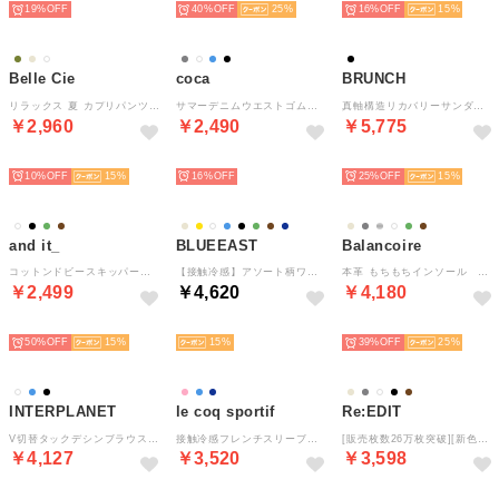
19%
40%
25
16%
15
Belle Cie
coca
BRUNCH
リラックス 夏 カプリパンツ サブリナパンツ パンツ クロップドパンツ レディース カジュアル 涼しい 楽 らくちん ウエストゴム タック入り 上品 （ベージュ）
サマーデニムウエストゴムイージーパンツ （Ivory）
真軸構造リカバリーサンダル （ブラック）
￥2,960
￥2,490
￥5,775
SELECT
SELECT
SELECT
10%
15
16%
25%
15
and it_
BLUEEAST
Balancoire
コットンドビースキッパーワンピース シャツワンピース ワンピース レディース 春 半袖 ロング 綿100％ コットン100％ インド綿 ワンピ 透け感 夏 ブラ （61グリーン）
【接触冷感】アソート柄ワンピース （ブラック系）
本革 もちもちインソール クロスベルトウェッジサンダル （ベージュ）
￥2,499
￥4,620
￥4,180
SELECT
SELECT
SELECT
50%
15
15
39%
25
INTERPLANET
le coq sportif
Re:EDIT
V切替タックデシンブラウス （ブラック）
接触冷感フレンチスリーブフレアシャツ
[販売枚数26万枚突破][新色追加][オフィスカジュアル][低身長/高身長/大きいサイズ有]カットツイルセンタープレスカラースラックス （ブラック 001）
￥4,127
￥3,520
￥3,598
SELECT
SELECT
SELECT