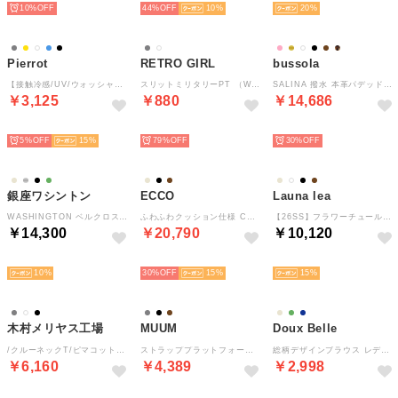
10%
44%
10
20
Pierrot
RETRO GIRL
bussola
【接触冷感/UV/ウォッシャブル】選べるフレンチドルマンニット【ボートネック】 （ライトブルー）
スリットミリタリーPT （WHT3）
SALINA 撥水 本革パデッドスライドサンダル （Black）
￥3,125
￥880
￥14,686
SELECT
SELECT
SELECT
5%
15
79%
30%
銀座ワシントン
ECCO
Launa lea
WASHINGTON ベルクロストラップサンダル （シルバー）
ふわふわクッション仕様 COZMO PF W レディース 本革 コンフォートサンダル （PURE CASHMERE）
【26SS】フラワーチュールストラップパンプス(0600A) （ブラックZ/C）
￥14,300
￥20,790
￥10,120
SELECT
SELECT
SELECT
10
30%
15
15
木村メリヤス工場
MUUM
Doux Belle
/クルーネックT/ピマコットン （ホワイト）
ストラッププラットフォームグルカサンダル （BLN）
総柄デザインブラウス レディース トップス （ベージュ）
￥6,160
￥4,389
￥2,998
SELECT
SELECT
SELECT