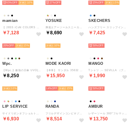
65%
10
27%
25%
15
mamian
YOSUKE
SKECHERS
【 26SS iCoN COLORS 】1.5cm 痛くなりにくい 美脚ポインテッドトゥカラーパンプス／C20143 （シルバー）
厚底エアーソールスニーカー （ブラック）
ハンズフリー スリップインズ：ウノ グライドステップ - エア グライダーズ （LT.BLUE）
￥7,128
￥8,690
￥7,425
SELECT
SELECT
SELECT
20%
15
10
50%
Wpc.
MODE KAORI
MANGO
【Wpc.】最強の日傘 UVO(ウーボ) CALM 2段折 60cm 大きい 2WAY 完全遮光 遮熱 晴雨兼用 UVカット 大判 折りたたみ傘 （ベージュ）
【本革】 サンダル 35632 （グレージュ）
Tシャツ .-- SEVILLA （ブラック）
￥8,250
￥15,950
￥1,990
SELECT
SELECT
SELECT
10
14%
15
50%
LIP SERVICE
RANDA
AMBUR
サイドリボンオフショルトップス （ピンク）
フリルデザインコンビネゾン （WHITE）
レザーソール 360°フルマッケイ製法 内羽根ストレートチップ（ブラック） CHIP アンバー
￥6,930
￥8,514
￥13,750
SELECT
SELECT
SELECT