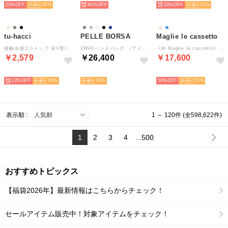
23%
15
40%
20%
15
tu-hacci
PELLE BORSA
Maglie le cassetto
接触冷感ブラトップ 深V型/U型《BRAmone Basic Volume+》 （Uネック/グレージュ）
2WAYハンドバッグ （アイボリー）
《M Maglie le cassetto》バイカラーニットワンピース （ベージュ2）
￥2,579
￥26,400
￥17,600
SELECT
SELECT
SELECT
13%
15
15
50%
15
表示順 :
1 ～ 120件 (全598,622件)
1
2
3
4
...500
おすすめトピックス
【福袋2026年】最新情報はこちらからチェック！
セールアイテム販売中！対象アイテムをチェック！