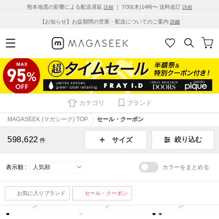
熊本地震の影響による配送遅延
｜ 7/30(木)14時〜 送料改訂
詳細
詳細
【お知らせ】お盆期間の営業・配送についてのご案内
詳細
カテゴリ
ブランド
MAGASEEK (マガシーク) TOP
セール・クーポン
598,622
絞り込む
サイズ
件
表示順 :
カラーをまとめる
お気に入りブランド
セール・クーポン