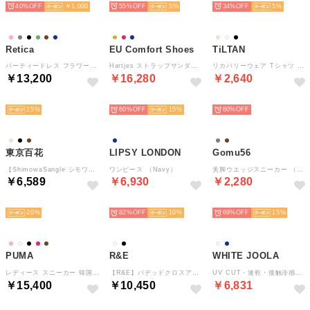
40%
￥1,000
55%
5
34%
5
Retica
EU Comfort Shoes
TiLTAN
パーティードレス フラワーチュール デコルテシアー ロングスカート 七分袖 ベルスリーブ 結婚式 ワンピース（ブラック）
Hartjes ストラップサンダル （NAVY）
リカバリーウェア Tシャツ （ホワイト）
￥13,200
￥16,280
￥2,640
SELECT
SELECT
SELECT
15
60%
15
60%
東京百花
LIPSY LONDON
Gomu56
【ShimowaSangle シモワサングル】ベージュ （BEIGE）
ワンピース （Navy）
美脚ウエッジスニーカー （ブロンズ）
￥6,589
￥6,930
￥2,280
SELECT
SELECT
SELECT
20
82%
10
69%
15
PUMA
R&E
WHITE JOOLA
レディース スニーカー 韓国ファッション 薄底 SPEEDCAT OG スピードキャット ブラックピンク ロゼ 398846 （ブラウン）
【R&E】パデッドクロスアッパー厚底サンダル （アイボリー）
UV CUT・速乾・接触冷感・防シワ・ストレッチ・手洗い可【多機能すぎるブラウス】ダブルピケクロス・パール調キーネックデザインブラウス （アイボリー）
￥15,400
￥10,450
￥6,831
SELECT
SELECT
SELECT