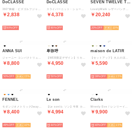
DoCLASSE
DoCLASSE
SEVEN TWELVE THIRTY
360°伸縮・ビズゴルフジャケット （ブラック）
スライバーニット・ショートコート （グリーン・パターン）
LovelyWalk レザーパンチングミュール （ブラウン）
￥2,838
￥4,378
￥20,240
BEST HIT!
BEST HIT!
SELECT
80%
80%
20%
10
ANNA SUI
卑弥呼
maison de LATIR
ジャーニー コンパクトリュック ブラック
【WEB限定デザイン】リカバリートングサンダル/661251 （ブラック）
【セットアップ】大人の涼感ワッシャー素材リネンライクワイドパンツ夏服セットアップ （ネイビー）
￥8,800
￥4,950
￥5,590
SELECT
SELECT
SELECT
50%
15
50%
39%
15
FENNEL
Le son
Clarks
モダンジオメトリック2wayボウタイブラウス （ブルー）
【Le son/ル ソン】牛革 カウレザースクエアパンプス 走れる 痛くない 甲高 幅広 外反母趾 （ブラック）
Wrenly Eve / レンリーイヴ （ブラック/ブラック）
￥8,400
￥4,994
￥9,900
SELECT
SELECT
SELECT
49%
10
44%
40%
15