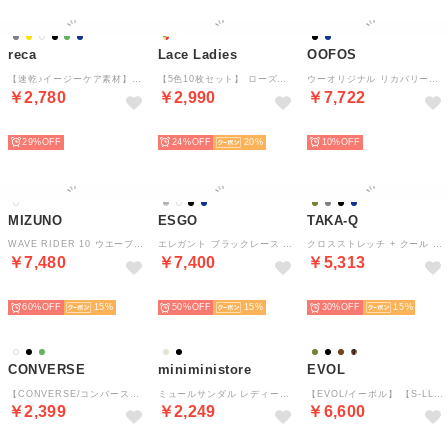
reca
Lace Ladies
OOFOS
【速乾♪イージーケア素材】エンボススキッパーブラウス（ホワイト）/ y4464
【5色10枚セット】 ローズ柄ハイウエストコットンショーツ【返品不可商品】 （10枚セット（5色））
ウーオリジナル リカバリーサンダル （ブラック）
￥2,780
￥2,990
￥7,722
SELECT
SELECT
SELECT
29%
24%
20
10%
MIZUNO
ESGO
TAKA-Q
WAVE RIDER 10 ウエーブ ライダー 10D1GA243114 （WHITE/BLACK/WINERED）
エレガント ブラックレース クリアヒールミュール （ブラック）
クロスストレッチ + クール スリム パンツ ドビー （黒）
￥7,480
￥7,400
￥5,313
SELECT
SELECT
SELECT
60%
15
50%
15
30%
15
CONVERSE
miniministore
EVOL
【CONVERSE/コンバース】吸水速乾 UVカット スニーカー シューズ刺繍/グラフィックプリント ポケット付き半袖Tシャツ メンズ レディース ユニセックス 春夏 トップス カットソー
ミュールサンダル レディース ぺたんこ
【EVOL/イーボル】 【S-LLサイズ展開・軽量】軽量厚底クロスストラップトングサンダル JA5908 （ブラック）
￥2,399
￥2,249
￥6,600
SELECT
SELECT
SELECT