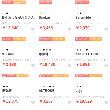
27%
10
50%
30%
EN あしながおじさん
ScoLar
Scramble
厚底メッシュグルカサンダル （オフホワイト）
ドットチュール重ねアート柄Tシャツ （オフホワイト）
ビジューウェッジミュールサンダル （ブラック）
￥13,640
￥3,465
￥2,970
SELECT
SELECT
SELECT
20%
10
50%
15
22%
15
VIVIAN
卑弥呼
KOBE LETTUCE
【2026年春夏新作】クロスフリルやわらかソールサンダル （ブラック）
メタルパーツスポーツサンダル/661203 （ベージュ）
深開きスクエア Uネック 半袖Tシャツ【スクエアネック】[ M L XL 選べるタイプ ] [C8765] （オフホワイト）
￥2,130
￥18,480
￥1,991
SELECT
SELECT
SELECT
28%
15
20%
￥1,000
16%
15
卑弥呼
ALTROSE
Leja
【WEB限定デザイン】サムリングトングサンダル/650203 （ブラック）
2WAYバッグ 長方形 （シルバー）
フラワーレースカラーチュールレイヤードキャミワンピースAラインドレス美脚効果結婚式 パーティードレス 成人式 二次会 同窓会 お呼ばれ オケージョン 20代 30代 40代 （BLACK）
￥12,375
￥3,267
￥19,529
SELECT
SELECT
SELECT