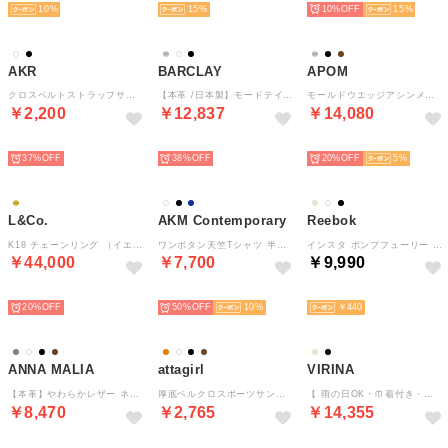
10
15
10%
15
AKR
BARCLAY
APOM
クロスベルトストラップサンダル （ブラック）
【本革 /日本製】モードテイスト 厚底モールドソールグルカサンダル （IV）
モールドウエッジアシンメトリースリングバックサンダル45 （ブラック）
￥2,200
￥12,837
￥14,080
SELECT
SELECT
SELECT
37%
38%
20%
5
L&Co.
AKM Contemporary
Reebok
K18 チェーンリング （イエローゴールド）
ワンボタン天竺Tシャツ 半袖Tシャツ （オフホワイト）
インスタ ポンプフューリー サンダル / INSTAPUMP FURY SANDAL （ムーンストーン）
￥44,000
￥7,700
￥9,990
SELECT
SELECT
SELECT
20%
50%
10
￥440
ANNA MALIA
attagirl
VIRINA
【本革】やわらかレザー ネックベルト サンダル プラット製法 （ブラック）
厚底ベルクロスポーツサンダル （ブラック）
【 雨の日OK・巾着付き・旅行・持ち歩き】晴雨兼用ジュノビジューパンプス （エナメルブラック）
￥8,470
￥2,765
￥14,355
SELECT
SELECT
SELECT