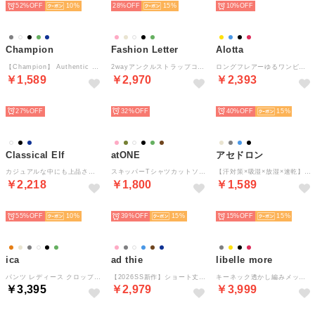
52%
10
28%
15
10%
Champion
Fashion Letter
Alotta
【Champion】 Authentic T-SHIRTS （ブラック）
2wayアンクルストラップコンフォートサンダル （ライトグリーン）
ロングフレアーゆるワンピース （ブラック）
￥1,589
￥2,970
￥2,393
SELECT
SELECT
SELECT
27%
32%
40%
15
Classical Elf
atONE
アセドロン
カジュアルな中にも上品さを。綿100% 袖山タックラグラン半袖Tシャツ （ホワイト）
スキッパーTシャツカットソー （ホワイト）
【汗対策×吸湿×放湿×速乾】汗取り付きタンクトップ （ノーブルベージュ）
￥2,218
￥1,800
￥1,589
SELECT
SELECT
SELECT
55%
10
39%
15
15%
15
ica
ad thie
libelle more
パンツ レディース クロップドパンツ バルーン サーカス コクーン コットン 綿 ストレッチ ウエストゴム ゆったり 大きいサイズ 体型カバー 涼しい 七分丈 八分丈 カジュアル 薄手 無地 （BE）
【2026SS新作】ショート丈 パフスリーブ ポロシャツ （アイボリー）
キーネック透かし編みメッシュニット （クロ）
￥3,395
￥2,979
￥3,999
SELECT
SELECT
SELECT