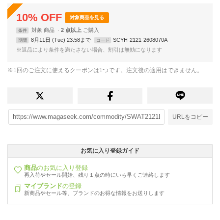
10
%
OFF
対象商品を見る
対象
商品
2 点以上
条件
8月11日 (Tue) 23:58まで
SCYH-2121-2608070A
期間
コード
※返品により条件を満たさない場合、割引は無効になります
※1回のご注文に使えるクーポンは1つです。注文後の適用はできません。
URLをコピー
お気に入り登録ガイド
商品
のお気に入り登録
再入荷やセール開始、残り１点の時にいち早くご連絡します
マイブランド
の登録
新商品やセール等、ブランドのお得な情報をお送りします