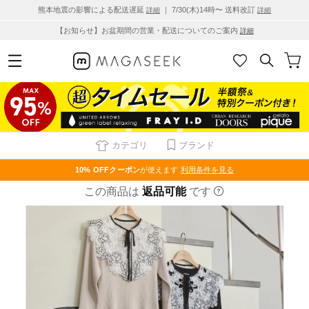
熊本地震の影響による配送遅延
｜ 7/30(木)14時〜 送料改訂
詳細
詳細
【お知らせ】お盆期間の営業・配送についてのご案内
詳細
カテゴリ
ブランド
10% OFF
クーポン
が使えます
利用条件を見る
この商品は
返品可能
です