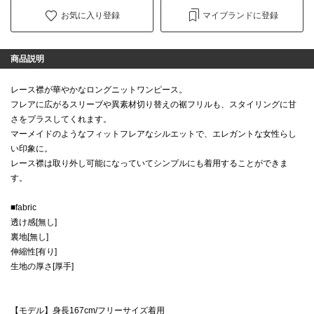
お気に入り登録
マイブランドに登録
商品説明
レース襟が華やかなロングニットワンピース。
フレアに広がるスリーブや異素材切り替えの裾フリルも、スタイリングに甘
さをプラスしてくれます。
マーメイドのようなフィットフレアなシルエットで、エレガントな女性らし
い印象に。
レース襟は取り外し可能になっていてシンプルにも着用することができま
す。
■fabric
透け感[無し]
裏地[無し]
伸縮性[有り]
生地の厚さ[厚手]
【モデル】身長167cm/フリーサイズ着用