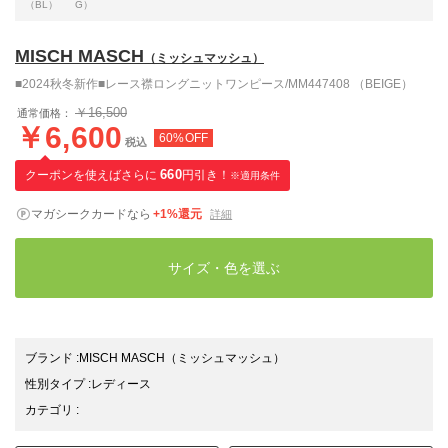
（BL）
G）
MISCH MASCH
（ミッシュマッシュ）
■2024秋冬新作■レース襟ロングニットワンピース/MM447408 （BEIGE）
￥16,500
通常価格：
￥6,600
60%OFF
税込
クーポンを使えばさらに
660
円引き！
※適用条件
マガシークカードなら
+1%還元
詳細
サイズ・色を選ぶ
ブランド
:
MISCH MASCH
（ミッシュマッシュ）
性別タイプ
:
レディース
カテゴリ
: