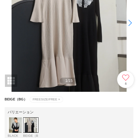
1
/
15
6
BEIGE（BG）
FREESIZE/FREE
×
バリエーション
BLACK
BEIGE（B