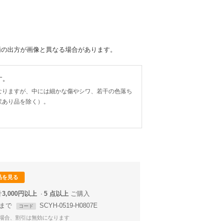
柄の出方が画像と異なる場合があります。
す。
なりますが、中には細かな傷やシワ、若干の色落ち
訳あり品を除く）。
品を見る
計
3,000円以上
5 点以上
59まで
SCYH-0519-H0807E
コード
場合、割引は無効になります