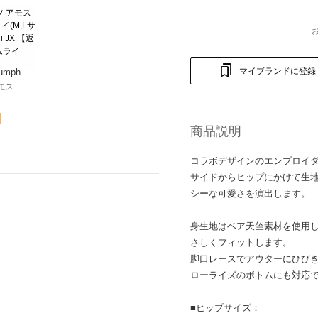
マイブランドに登録
umph
レギュラーショーツ アモスタイル × マナミサクライ(M,Lサイズ)AMST1485 Hikini JX 【返品不可商品】 （ライムライト）
商品説明
コラボデザインのエンブロイ
サイドからヒップにかけて生
シーな可愛さを演出します。
身生地はベア天竺素材を使用
さしくフィットします。
脚口レースでアウターにひび
ローライズのボトムにも対応
■ヒップサイズ：