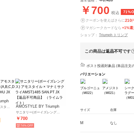
￥2,420
通常価格：
￥700
71%O
税込
210
クーポンを使えばさらに
マガシークカードなら
+1%還
ショップ：
Triumph トリンプ
この商品は
返品不可
です
ポスト投函対象品 (単品注文の
バリエーション
ブルゴーニュ
アメジスト
シー
（M022）
（M021）
ラグ
（M0
umph
AMOSTYLE BY Triumph
夢みるブラ DeepV アモスタイル × マナミサクライ(A,B,C,Dカップ) AMST1485 WHU JX （ライムライト）
サイズ
在庫
サニタリー(ボーイズレングス) アモスタイル × マナミサクライAMST1485 SAN.PT JX 【返品不可商品】 （ライムライト）
￥700
M
なし
74%