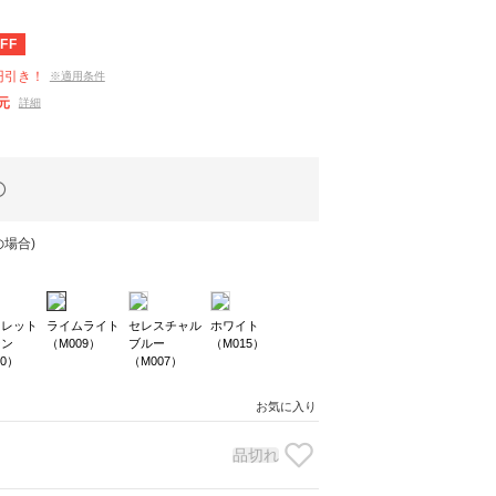
FF
円引き！
※適用条件
元
詳細
場合)
クレット
ライムライト
セレスチャル
ホワイト
ーン
（M009）
ブルー
（M015）
10）
（M007）
お気に入り
品切れ