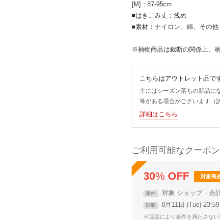
[M]：87-95cm
■はきこみ丈：浅め
■素材：ナイロン、綿、その他
※柄物商品は裁断の関係上、
こちらはアウトレット品で
主にはシーズン落ちの新品に
等がある場合がございます（
詳細はこちら
ご利用可能なクーポン
30
%
OFF
対象商
対象
ショップ
合
条件
8月11日 (Tue) 23:
期間
※返品により条件を満たさない