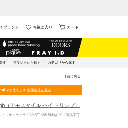
イブランド
お気に入り
カート
探す
ブランドから探す
カテゴリから探す
[ 前に戻る ]
ーポン
が使えます
利用条件を見る
ph
（アモスタイル バイ トリンプ）
 マナミサクライAMST1485 String JX 【返品不可