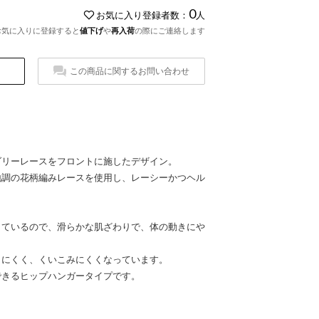
0
お気に入り登録者数：
人
お気に入りに登録すると
値下げ
や
再入荷
の際にご連絡します
この商品に関するお問い合わせ
ダリーレースをフロントに施したデザイン。
地調の花柄編みレースを使用し、レーシーかつヘル
しているので、滑らかな肌ざわりで、体の動きにや
きにくく、くいこみにくくなっています。
できるヒップハンガータイプです。