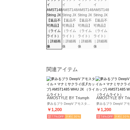
関連アイテム
AMOSTYLE BY Triumph
AMOSTYLE BY Tri
夢みるブラ DeepV アモスタイル × マナミサクライ(E,Fカップ) AMST1485 WHU JX （ライムライト）
￥1,200
￥1,200
77%
30
74%
30