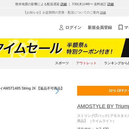
熊本地震の影響による配送遅延
詳細
｜ 7/30(木)14時〜 送料改訂
詳細
【お知らせ】お盆期間の営業・配送についてのご案内
詳細
ログイン
新規会員登録
マ
スポーツ
アウトレット
ランキングから
30% OFF
ク
AMOSTYLE BY Trium
ストリング(Tバック) アモスタイル ×
商品】 （ライムライト）