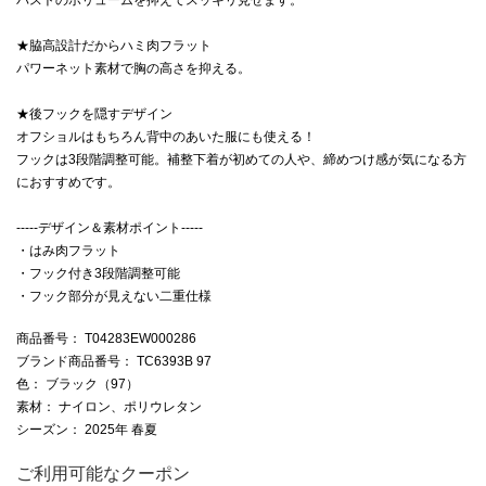
★脇高設計だからハミ肉フラット
パワーネット素材で胸の高さを抑える。
★後フックを隠すデザイン
オフショルはもちろん背中のあいた服にも使える！
フックは3段階調整可能。補整下着が初めての人や、締めつけ感が気になる方
におすすめです。
-----デザイン＆素材ポイント-----
・はみ肉フラット
・フック付き3段階調整可能
・フック部分が見えない二重仕様
商品番号
： T04283EW000286
ブランド商品番号
： TC6393B 97
色
： ブラック（97）
素材
： ナイロン、ポリウレタン
シーズン
： 2025年 春夏
ご利用可能なクーポン