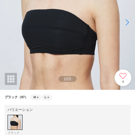
1
/
15
4
ブラック（97）
M
○
L
○
バリエーション
ブラック