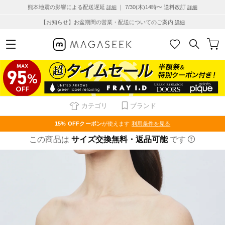
熊本地震の影響による配送遅延
｜ 7/30(木)14時〜 送料改訂
詳細
詳細
【お知らせ】お盆期間の営業・配送についてのご案内
詳細
カテゴリ
ブランド
15% OFF
クーポン
が使えます
利用条件を見る
この商品は
サイズ交換無料・返品可能
です