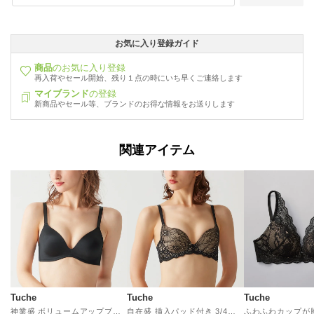
お気に入り登録ガイド
商品
のお気に入り登録
再入荷やセール開始、残り１点の時にいち早くご連絡します
マイブランド
の登録
新商品やセール等、ブランドのお得な情報をお送りします
関連アイテム
Tuche
Tuche
Tuche
神業盛 ボリュームアップブラ ノンワイヤーブラジャー （ブラック）
自在盛 挿入パッド付き 3/4ワイヤーブラジャー （ブラック）