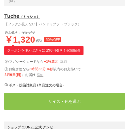
（97）
Tuche
（トゥシェ）
【フックが見えない】バンドゥブラ （ブラック）
￥2,640
通常価格：
￥1,320
50%OFF
税込
クーポンを使えばさらに
198
円引き！
※適用条件
マガシークカードなら
+1%還元
詳細
お急ぎ便なら
3時間33分03秒
以内
のお支払いで
8月9日(日)
にお届け
詳細
ポスト投函対象品 (単品注文の場合)
サイズ・色を選ぶ
ショップ
:
GUNZE公式 グンゼ