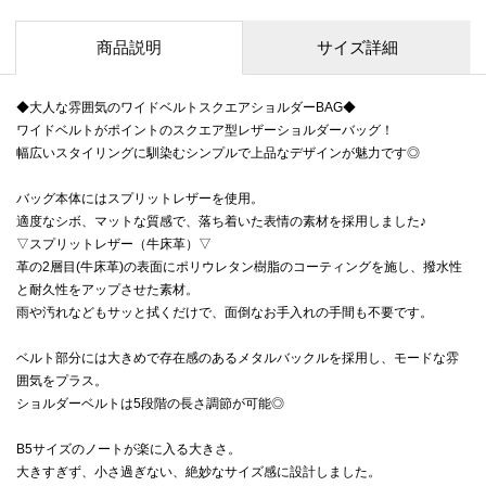
商品説明
サイズ詳細
◆大人な雰囲気のワイドベルトスクエアショルダーBAG◆
ワイドベルトがポイントのスクエア型レザーショルダーバッグ！
幅広いスタイリングに馴染むシンプルで上品なデザインが魅力です◎
バッグ本体にはスプリットレザーを使用。
適度なシボ、マットな質感で、落ち着いた表情の素材を採用しました♪
▽スプリットレザー（牛床革）▽
革の2層目(牛床革)の表面にポリウレタン樹脂のコーティングを施し、撥水性
と耐久性をアップさせた素材。
雨や汚れなどもサッと拭くだけで、面倒なお手入れの手間も不要です。
ベルト部分には大きめで存在感のあるメタルバックルを採用し、モードな雰
囲気をプラス。
ショルダーベルトは5段階の長さ調節が可能◎
B5サイズのノートが楽に入る大きさ。
大きすぎず、小さ過ぎない、絶妙なサイズ感に設計しました。