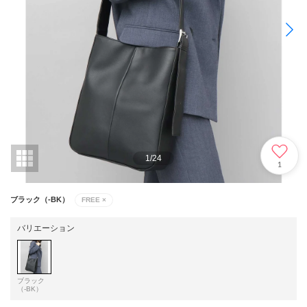
1
/
24
1
ブラック（-BK）
FREE
×
バリエーション
ブラック
（-BK）