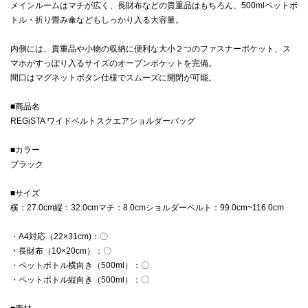
メインルームはマチが広く、長財布などの貴重品はもちろん、500mlペットボ
トル・折り畳み傘などもしっかり入る大容量。
内側には、貴重品や小物の収納に便利な大小２つのファスナーポケット、ス
マホがすっぽり入るサイズのオープンポケットを完備。
間口はマグネットボタン仕様でスムーズに開閉が可能。
■商品名
REGiSTA ワイドベルトスクエアショルダーバッグ
■カラー
ブラック
■サイズ
横：27.0cm縦：32.0cmマチ：8.0cmショルダーベルト：99.0cm~116.0cm
・A4対応（22×31cm)：〇
・長財布（10×20cm）：〇
・ペットボトル横向き（500ml）：〇
・ペットボトル縦向き（500ml）：〇