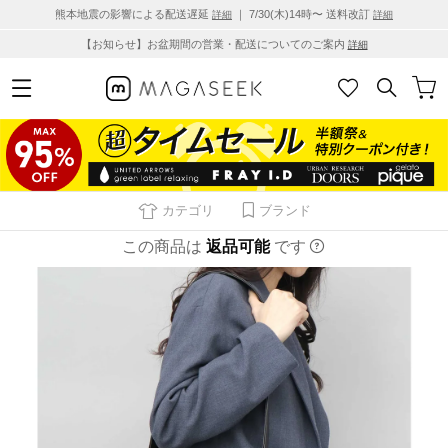
熊本地震の影響による配送遅延
｜ 7/30(木)14時〜 送料改訂
詳細
詳細
【お知らせ】お盆期間の営業・配送についてのご案内
詳細
カテゴリ
ブランド
この商品は
返品可能
です