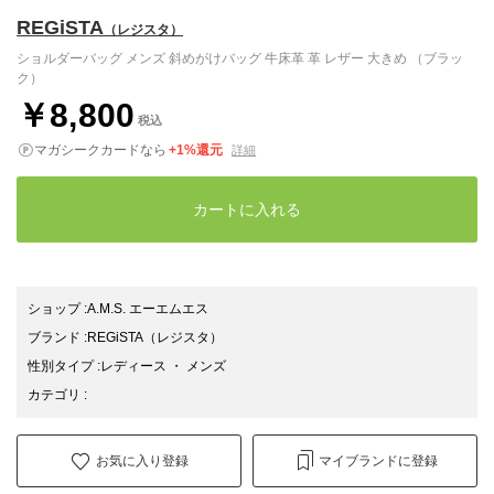
REGiSTA
（レジスタ）
ショルダーバッグ メンズ 斜めがけバッグ 牛床革 革 レザー 大きめ （ブラッ
ク）
￥8,800
税込
マガシークカードなら
+1%還元
詳細
カートに入れる
ショップ
:
A.M.S. エーエムエス
ブランド
:
REGiSTA
（レジスタ）
性別タイプ
:
レディース
・
メンズ
カテゴリ
:
お気に入り登録
マイブランドに登録