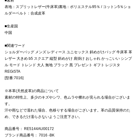
■素材
表地：スプリットレザー(牛床革)裏地：ポリエステル95％ / コットン5％ショ
ルダーベルト：合成皮革
■生産国
中国
■関連ワード
ショルダーバッグ メンズ レディース ユニセックス 斜めがけバッグ 牛床革 革
レザー 大きめ b5 スクエア 縦型 斜めがけ 肩掛け おしゃれ かっこいい シンプ
ル モード トレンド 大人 無地 ブラック 黒 プレゼント ギフト レジスタ
REGiSTA
[型番:7016]
※本革(天然皮革)の商品について
素材の特性上、多少のキズやシワ、色ムラや擦れが見られる場合がございま
す。
汗や雨などで濡れた場合、色移りする場合がございます。革の品質保持のた
め、できるだけ濡らさないようご注意下さい。
商品番号
： RE5144AU00172
ブランド商品番号
： 7016 -BK