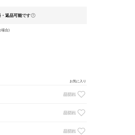
料・返品可能
です
場合)
お気に入り
品切れ
品切れ
品切れ