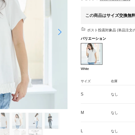
この商品は
サイズ交換無
ポスト投函対象品 (単品注文の
バリエーション
White
サイズ
在庫
S
なし
M
なし
L
なし