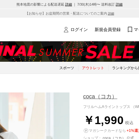
熊本地震の影響による配送遅延
詳細
｜ 7/30(木)14時〜 送料改訂
詳細
【お知らせ】お盆期間の営業・配送についてのご案内
詳細
ログイン
新規会員登録
マ
スポーツ
アウトレット
ランキングから
coca
（コカ）
フリルヘムAライントップス （Whi
￥1,990
税込
マガシークカードなら
+1%還
ショップ：
coca（コカ） 公式