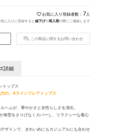
7
お気に入り登録者数：
人
お気に入りに登録すると
値下げ
や
再入荷
の際にご連絡します
この商品に関するお問い合わせ
ズ詳細
イントップス
力の、Aラインフレアトップス
リルヘムが、華やかさと女性らしさを演出。
トが体型をさりげなくカバーし、リラクシーな着心
袖デザインで、きれいめにもカジュアルにも合わせ