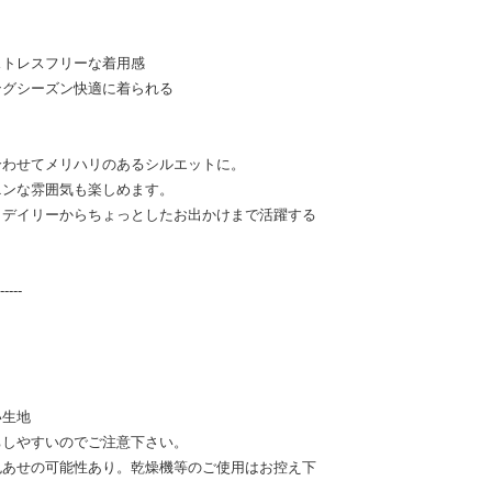
ストレスフリーな着用感
ングシーズン快適に着られる
合わせてメリハリのあるシルエットに。
ニンな雰囲気も楽しめます。
、デイリーからちょっとしたお出かけまで活躍する
-----
い生地
ちしやすいのでご注意下さい。
色あせの可能性あり。乾燥機等のご使用はお控え下