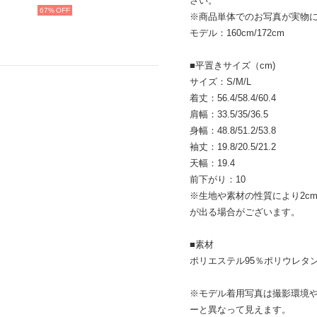
さい。
67%
※商品単体でのお写真が実物
モデル：160cm/172cm
■平置きサイズ（cm)
サイズ：S/M/L
着丈：56.4/58.4/60.4
肩幅：33.5/35/36.5
身幅：48.8/51.2/53.8
袖丈：19.8/20.5/21.2
天幅：19.4
前下がり：10
※生地や素材の性質により2cm
が出る場合がございます。
■素材
ポリエステル95％ポリウレタン
※モデル着用写真は撮影環境
ーと異なって見えます。