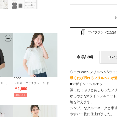
マイブランドに登録
商品説明
サイ
◇コカ coca フリルヘムAラ
動くたび揺れるフリルヘムが魅
coca
2WAYベロア半袖トップス （Charcoal）
シルキータッチチュール ドッキングTシャツ （White）
■デザイン・シルエット
￥1,990
裾にたっぷりとあしらったフ
20%
ゆるやかなAラインシルエッ
地を叶えます。
シンプルなクルーネックと半
やすい一枚に仕上げました。