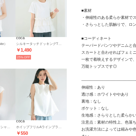
■素材
・伸縮性のある柔らか素材で
・さらっとした肌触りで、ロ
coca
■コーディネート
te）
シルキータッチドッキングTシャツ （White）
テーパードパンツやデニムと
￥1,490
スカートと合わせればフェミ
25%
一枚で着映えするデザインで
万能トップスです◎
---------------------------------------------
伸縮性：あり
透け感：ホワイトややあり
裏地：なし
ポケット：なし
生地感：さらりとした柔らか
coca
注意点：素材の特性上、色落
肩フリルノースリーブTシャツ （White）
ホイップフリルAラインブラウス （White）
お洗濯方法によっては縮みや
￥550