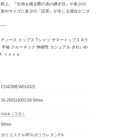
過程上、『生地を織る際の糸の継ぎ目』や多少の
、形やサイズに多少の『誤差』が生じる場合がござ
-----
ディース トップス Tシャツ サマートップス Aラ
 半袖 クルーネック 伸縮性 カジュアル きれいめ
ＯＣＡ ｃｏｃａ
CO4289EW014322
36-250114002-09 White
coca
（コカ）
White
ポリエステル95％ポリウレタン5％