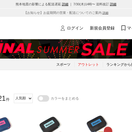
熊本地震の影響による配送遅延
詳細
｜ 7/30(木)14時〜 送料改訂
詳細
【お知らせ】お盆期間の営業・配送についてのご案内
詳細
ログイン
新規会員登録
マ
スポーツ
アウトレット
ランキングから
21
カラーをまとめる
件