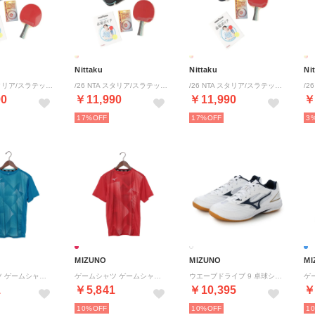
Nittaku
Nittaku
Ni
/26 NTA スタリア/スラテック PNK （.）
/26 NTA スタリア/スラテック MNT （.）
/26 NTA スタリア/スラテック BLU （.）
90
￥11,990
￥11,990
￥
17%
17%
3
MIZUNO
MIZUNO
MI
ゲームシャツ ゲームシャツ （ディーバブルー）
ゲームシャツ ゲームシャツ （ポピーレッド）
ウエーブドライブ 9 卓球シューズ （ホワイト×ネイビー×ゴールド）
1
￥5,841
￥10,395
￥
10%
10%
1