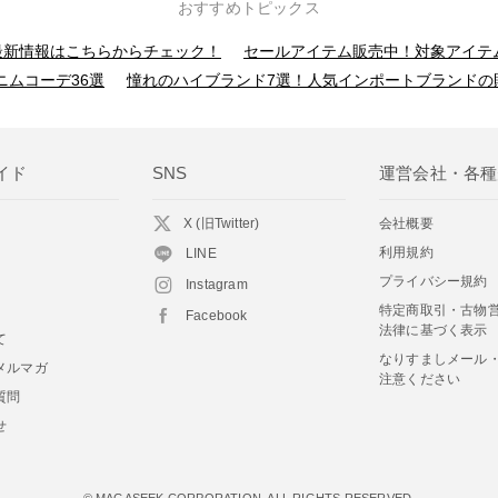
おすすめトピックス
】最新情報はこちらからチェック！
セールアイテム販売中！対象アイテ
ニムコーデ36選
憧れのハイブランド7選！人気インポートブランドの
イド
SNS
運営会社・各種
X (旧Twitter)
会社概要
利用規約
LINE
プライバシー規約
Instagram
特定商取引・古物
Facebook
法律に基づく表示
て
なりすましメール
メルマガ
注意ください
質問
せ
© MAGASEEK CORPORATION. ALL RIGHTS RESERVED.