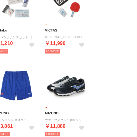
ttaku
VICTAS
/26 メンテナンスセット （.）
/26 VICTAS_DEZELFL/VJネクスト （.）
1,210
￥11,990
%
21%
ZUNO
MIZUNO
ゲームパンツ 卓球ウェア （サーフブルー）
ウエーブメダル7 卓球シューズ （Dグレー×ブルー×ホワイト）
3,861
￥11,880
0%
10%