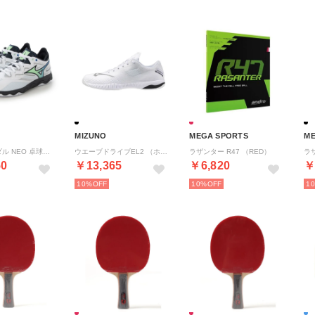
MIZUNO
MEGA SPORTS
ME
ウエーブメダル NEO 卓球シューズ （ホワイト×グリーン×Dグレー）
ウエーブドライブEL2 （ホワイト×ブラック）
ラザンター R47 （RED）
ラザ
50
￥13,365
￥6,820
￥
10%
10%
1