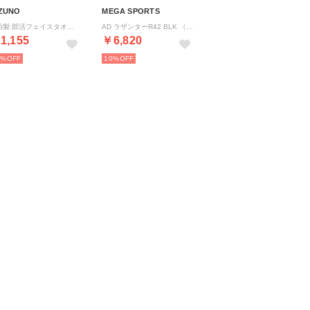
ZUNO
MEGA SPORTS
今治製:部活フェイスタオル(卓球) （卓球）
AD ラザンターR42 BLK （BLACK）
1,155
￥6,820
0%
10%