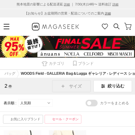
熊本地震の影響による配送遅延
｜ 7/30(木)14時〜 送料改訂
詳細
詳細
【お知らせ】お盆期間の営業・配送についてのご案内
詳細
カテゴリ
ブランド
バッグ
WOODS Field - GALLERIA Bag＆Lugga ギャレリア - レディース
2
絞り込む
サイズ
件
表示順 :
カラーをまとめる
お気に入りブランド
セール・クーポン