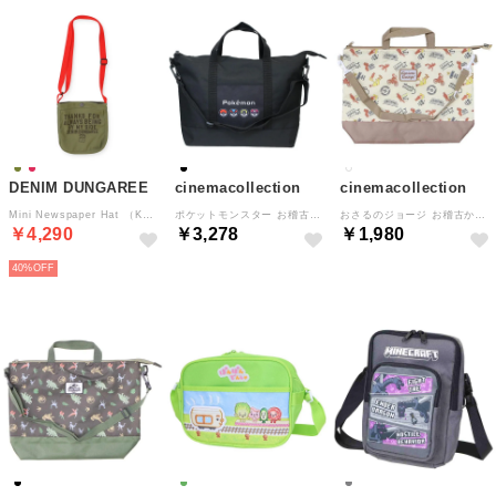
DENIM DUNGAREE
cinemacollection
cinemacollection
Mini Newspaper Hat （KHAKI）
ポケットモンスター お稽古かばん 2wayレッスン クロ モンスターボール ポケモン マルヨシ 通学かばん 新学期準備雑貨 キャラクター グッズ
おさるのジョージ お稽古かばん レッスンバック エブリデイライフ 丸眞 新学期準備雑貨 絵本キャラクター グッズ
￥4,290
￥3,278
￥1,980
40%