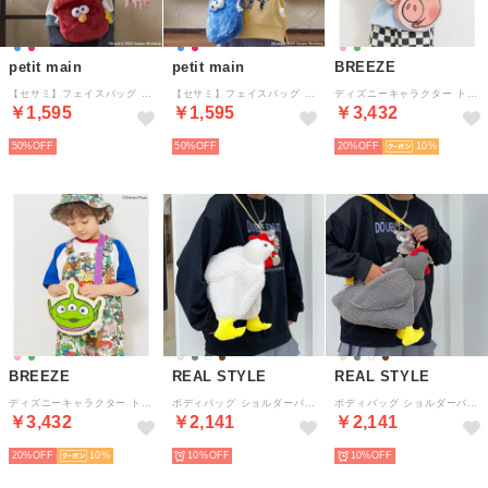
petit main
petit main
BREEZE
【セサミ】フェイスバッグ （アカ）
【セサミ】フェイスバッグ （M・ブルー）
ディズニーキャラクター トイ・ストーリー/ダイカットバッグ （ピンク）
￥1,595
￥1,595
￥3,432
50%
50%
20%
10
BREEZE
REAL STYLE
REAL STYLE
ディズニーキャラクター トイ・ストーリー/ダイカットバッグ （グリーン）
ボディバッグ ショルダーバッグ キッズ 子供 軽い 斜めがけ ポーチ 小物入れ おしゃれ 動物 アニマル ニワトリ ぬいぐるみ かわいい （アイボリー）
ボディバッグ ショルダーバッグ キッズ 子供 軽い 斜めがけ ポーチ 小物入れ おしゃれ 動物 アニマル ニワトリ ぬいぐるみ かわいい （グレー）
￥3,432
￥2,141
￥2,141
20%
10
10%
10%