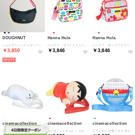
DOUGHNUT
Hanna Hula
Hanna Hula
ショルダーバッグ レディース 大容量 軽量CROISSANT YOU-NIVERSE 肩掛け 斜め掛け 撥水 アウトドアPND42700302DT （ブラック）
ハンナフ （ホワイトチューリップ）
ハンナフ （ポップフラワー）
￥3,850
￥3,846
￥3,846
30%
cinemacollection
cinemacollection
cinemacollection
ベイマックス ショルダーバッグ あまえんぼショルダーポーチ ディズニー エスケイジャパン 斜め掛けかばん ミニショルダー キャラクター グッズ
クレヨンしんちゃん ショルダーバッグ あまえんぼショルダーポーチ しんのすけ デレデレ エスケイジャパン 斜め掛けかばん ミニショルダー アニメキャラクター グッズ
ドラえもん 虫取りカゴ 虫かご 藤子F不二雄 トーマントイズ 昆虫ケージ 観察ケース アニメキャラクター グッズ