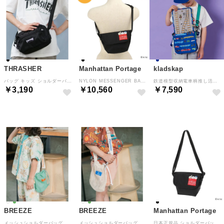
THRASHER
Manhattan Portage
kladskap
バッグ キッズ ショルダーバッグ ミニショルダーポーチ 横 THR-292 （BKWT）
NYLON MESSENGER BAG(XXXS) 500D CORDURA CKW26 Black [MP1602CKW26] （Black）
鉄道模型収納電車柄推し活ショルダーバッグ （紺）
￥3,190
￥10,560
￥7,590
BREEZE
BREEZE
Manhattan Portage
メッシュショルダーバッグ （ミント）
メッシュショルダーバッグ （アイボリー）
日本正規品 ショルダーバッグ キッズ レディース ブランド 斜めがけバッグ ちいかわ NYLON MESSENGER BAG(XXXS) 500D CORDURA CKW26 MP1602CKW26 （Black）