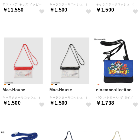
アウトドア キッズ イッピースリング ショルダーバッグ かばん 斜めがけ 2WAY 子供 ナイロン （OC オーキッドブルーム）
キャラクターサコッシュ （パープル）
キャラクターサコッシュ （ブラック）
￥11,550
￥1,500
￥1,500
NEW
NEW
NEW
Mac-House
Mac-House
cinemacollection
キャラクターサコッシュ （レッド）
キャラクターサコッシュ （ブラック）
パウ パトロール ザ ダイノ ムービー クリップポケット ショルダーひもつき どこでもポッケ Unstompable カミオジャパン
￥1,500
￥1,500
￥1,738
NEW
NEW
NEW