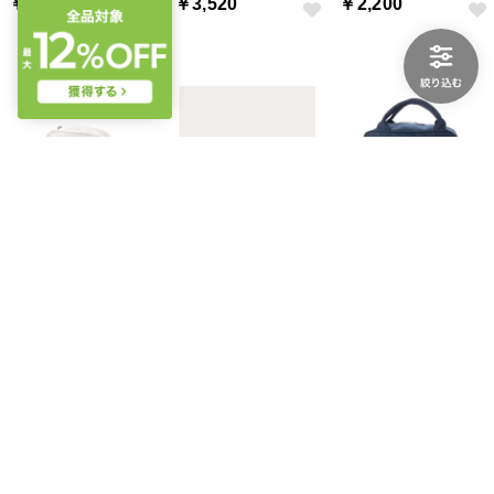
￥4,180
￥3,520
￥2,200
branshes
POLO RALPH LAUREN
CONVERSE
オーロラクリアポシェット （アイボリー）
(ボーイズ 8才～20才)Polo ベア メッセンジャー バッグ （410ネイビー）
SCHOOL CASUAL SQUARE BAG （M・グレー）
￥2,640
￥20,900
￥4,950
40%
15