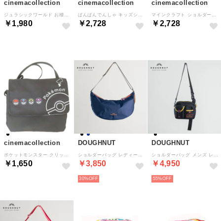
cinemacollection
cinemacollection
cinemacollection
ジュラシックワールド お稽古かばん レッスンバック ネイチャーワールド 恐竜 丸眞 新学期準備雑貨 映画キャラクター グッズ
ぱんぱんでんしゃ キッズショルダー 通園ショルダー 高波クリエイト 幼稚園かばん 斜め掛けかばん 子ども 絵本キャラクター グッズ
マインクラフト ショルダーバッグ ポケット付きショルダーバッグ エンダードラゴン Minecraft 斜め掛けかばん ゲームキャラクター グッズ
￥1,980
￥2,728
￥2,728
cinemacollection
DOUGHNUT
DOUGHNUT
ポケットモンスター クリップポケット クリップポケットショルダー付き クロ モンスターボール ポケモン マルヨシ 子ども用ポーチ キッズポーチ キャラクター グッズ
ショルダーバッグ レディース 大容量 軽量 CROISSANT YOU-NIVERSE 肩掛け 斜め掛け 撥水 アウトドアPND42706903DT （ネイビー）
ショルダーバッグ メンズ レディース ブランド 斜めがけ 小さめ BINOCULAR HAPPY CAMPER肩掛け 斜め掛け ミニショルダーPND39500301DT （ブラック）
￥1,650
￥3,850
￥4,950
30%
55%