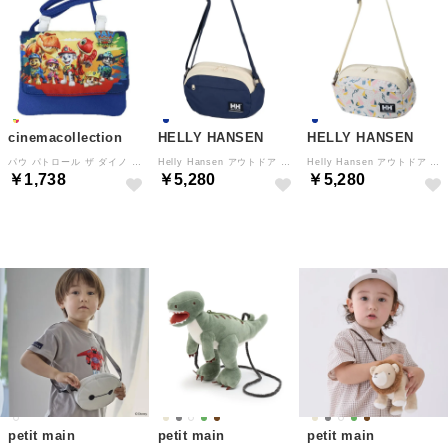
cinemacollection
HELLY HANSEN
HELLY HANSEN
パウ パトロール ザ ダイノ ムービー クリップポケット ショルダーひもつき どこでもポッケ 集合 カミオジャパン
Helly Hansen アウトドア K Keilhaus Pouch 子ども キッズ ショルダーポーチ バッグ かばん おでかけ 公園 外遊び （ON オーシャンネイビー）
Helly Hansen アウトドア K Keilhaus Pouch 子ども キッズ ショルダーポーチ バッグ かばん おでかけ 公園 外遊び （I3 アイボリープリント）
￥1,738
￥5,280
￥5,280
NEW
NEW
NEW
petit main
petit main
petit main