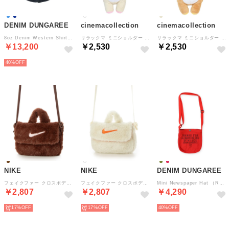
DENIM DUNGAREE
cinemacollection
cinemacollection
8oz Denim Western Shirt （NAVY）
リラックマ ミニショルダー ぬいぐるみポシェット コリラックマ サンエックス アイプランニング 斜め掛け キャラクター グッズ
リラックマ ミニショルダー ぬいぐるみポシェット サンエックス アイプランニング 斜め掛け キャラクター グッズ
￥13,200
￥2,530
￥2,530
40%
NIKE
NIKE
DENIM DUNGAREE
フェイクファー クロスボディバッグ ショルダーバッグ （ダークポニー×ピンクフォーム）
フェイクファー クロスボディバッグ ショルダーバッグ （ココナッツミルク×オレンジ）
Mini Newspaper Hat （RED）
￥2,807
￥2,807
￥4,290
17%
17%
40%