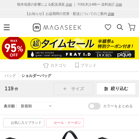
熊本地震の影響による配送遅延
｜ 7/30(木)14時〜 送料改訂
詳細
詳細
【お知らせ】お盆期間の営業・配送についてのご案内
詳細
カテゴリ
ブランド
バッグ
ショルダーバッグ
119
絞り込む
サイズ
件
表示順 :
カラーをまとめる
お気に入りブランド
セール・クーポン