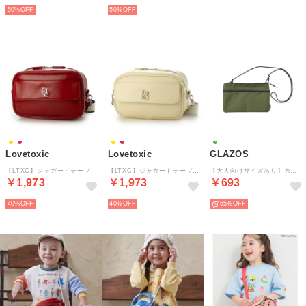
50%
50%
Lovetoxic
Lovetoxic
GLAZOS
【LTXC】ジャガードテープフラップショルダー （アカ）
【LTXC】ジャガードテープフラップショルダー （クリーム）
【大人向けサイズあり】カラビナ付きサコッシュ （カーキ）
￥1,973
￥1,973
￥693
40%
40%
65%