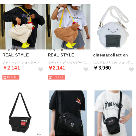
REAL STYLE
REAL STYLE
cinemacollection
ボディバッグ ショルダーバッグ キッズ 子供 軽い 斜めがけ ポーチ 小物入れ おしゃれ 動物 アニマル ニワトリ ぬいぐるみ かわいい （ベージュ）
ボディバッグ ショルダーバッグ キッズ 子供 軽い 斜めがけ ポーチ 小物入れ おしゃれ 動物 アニマル ニワトリ ぬいぐるみ かわいい （ブラウン）
なんでもいきもの ショルダーバッグ おでかけポシェット のりおにぎり よこみぞゆり エンスカイ 小物入れ キャラクター グッズ
￥2,141
￥2,141
￥3,960
10%
10%