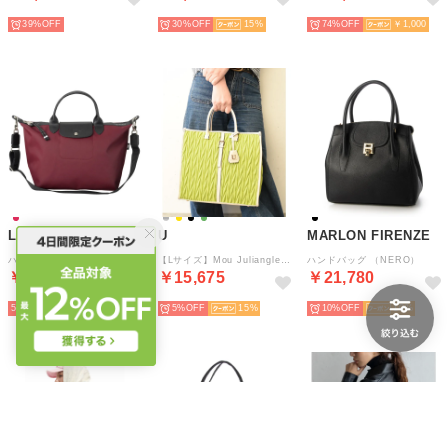
39%
30%
15
74%
￥1,000
LONGCHAMP
U
MARLON FIRENZE
ハンドバッグ ル プリアージュ エナジー トップハンドルバッグ Lサイズ 1515 HSR 119 （ボルドー）
【Lサイズ】Mou Juliangle【ムー ジュリアングル】トートバッグ/ショルダー付き（ライムイエロー＆オフホワイト）
ハンドバッグ （NERO）
￥45,800
￥15,675
￥21,780
5%
5%
15
10%
10