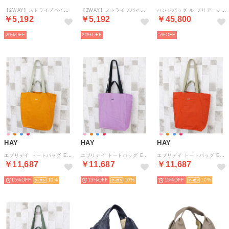
【2WAY】ストライプパイピングスクエアトートバッグ （ベージュ）
【2WAY】ストライプパイピングスクエアトートバッグ （ブラック）
ハンドバッグ ル プリアージュ エナジー トップハンドルバッグ Lサイズ 1515 HSR 806 （アンクル）
￥5,192
￥5,192
￥45,800
20%
20%
5%
HAY
HAY
HAY
エブリデイ トートバッグ Everyday Tote Bag メンズ レディース （6-オレンジ）
エブリデイ トートバッグ Everyday Tote Bag メンズ レディース （4-ピンク）
エブリデイ トートバッグ Everyday Tote Bag メンズ レディース （5-レッド）
￥11,687
￥11,687
￥11,687
15%
10
15%
10
15%
10