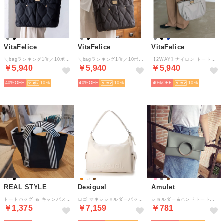
VitaFelice
VitaFelice
VitaFelice
＼bagランキング1位／10ポケットキルティングトートバッグ （BLACK）
＼bagランキング1位／10ポケットキルティングトートバッグ （CHARCOAL）
【2WAY】ナイロン トートバッグ （LGRAY）
￥5,940
￥5,940
￥5,940
40%
10
40%
10
40%
10
REAL STYLE
Desigual
Amulet
トートバッグ 布 キャンバス ミニ 手提げ ハンドバッグ リボン りぼん OL マチ付き ゴルフ ラウンドバッグ （ブラック）
ロゴ マキシショルダーバッグ （ホワイト）
ショルダー＆ハンドトートバッグ韓国ファッションレディース2way上品便利オシャレ【vl-5218】 （ダークグレー）
￥1,375
￥7,159
￥781