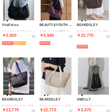
VitaFelice
BEAUTY&YOUTH UNITED ARROWS
BEARDSLEY
ハーフムーンナイロンバッグハーフムーンナイロンバッグ （BLACK）
メタル バックル 2WAY ショルダーバッグ （WINE）
ダブルハンドルトート《LIVETART》 （brown）
￥5,500
￥5,940
￥22,770
41%
10
40%
予約
10%
BEARDSLEY
BEARDSLEY
SMELLY
ダブルハンドルトート《LIVETART》 （black）
ダブルハンドルトート《LIVETART》 （taupe）
シャイニーワンハンドルバッグ （ブラック）
￥22,770
￥22,770
￥2,475