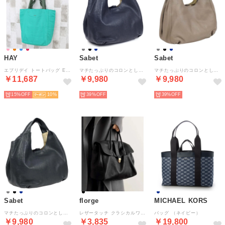
HAY
Sabet
Sabet
エブリデイ トートバッグ Everyday Tote Bag メンズ レディース （3-アクア）
マチたっぷりのコロンとしたデザインがキュートなくり手バッグ （ネイビー）
マチたっぷりのコロンとしたデザインがキュートなくり手バッグ （グレー）
￥11,687
￥9,980
￥9,980
15%
10
39%
39%
Sabet
florge
MICHAEL KORS
マチたっぷりのコロンとしたデザインがキュートなくり手バッグ （ブラック）
レザータッチ クラシカルワイドボストンバッグ （ブラック）
バッグ （ネイビー）
￥9,980
￥3,835
￥19,800