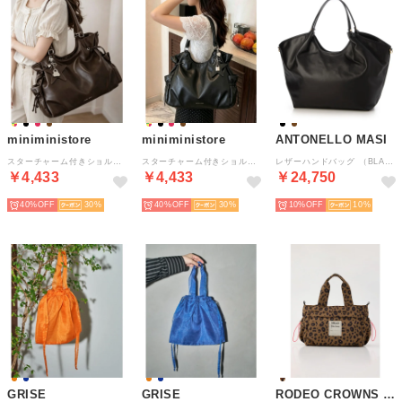
miniministore
miniministore
ANTONELLO MASI
スターチャーム付きショルダートートバッグ （ダークブラウン）
スターチャーム付きショルダートートバッグ （ブラック）
レザーハンドバッグ （BLACK）
￥4,433
￥4,433
￥24,750
40%
30
40%
30
10%
10
GRISE
GRISE
RODEO CROWNS WIDE BOWL