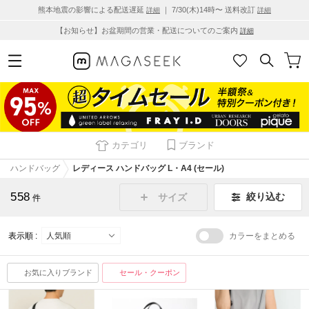
熊本地震の影響による配送遅延
｜ 7/30(木)14時〜 送料改訂
詳細
詳細
【お知らせ】お盆期間の営業・配送についてのご案内
詳細
カテゴリ
ブランド
ハンドバッグ
レディース ハンドバッグ L・A4 (セール)
558
絞り込む
サイズ
件
表示順 :
カラーをまとめる
お気に入りブランド
セール・クーポン