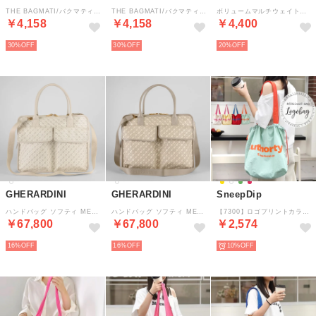
THE BAGMATI/バクマティ SHEER BAG （オレンジ）
THE BAGMATI/バクマティ SHEER BAG （ネイビー）
ボリュームマルチウェイトート （柄BRN5）
￥4,158
￥4,158
￥4,400
30%
30%
20%
GHERARDINI
GHERARDINI
SneepDip
ハンドバッグ ソフティ MEDIUM BRIEFCASE GHB0246 COCONUT （ココナッツ）
ハンドバッグ ソフティ MEDIUM BRIEFCASE GHB0246 AVORIO （アヴォーリオ）
【7300】ロゴプリントカラフルトートバッグ （グリーン）
￥67,800
￥67,800
￥2,574
16%
16%
10%