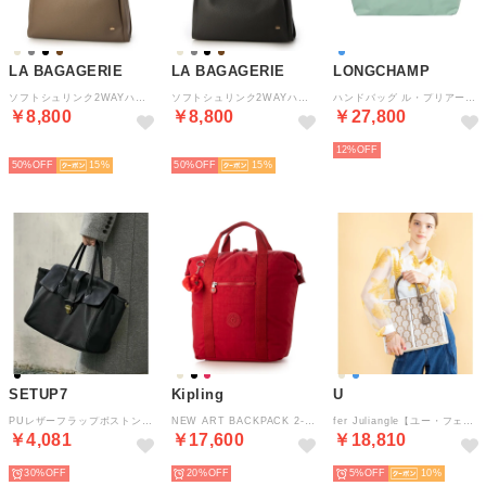
LA BAGAGERIE
LA BAGAGERIE
LONGCHAMP
ソフトシュリンク2WAYハンドバッグ large （グレージュ）
ソフトシュリンク2WAYハンドバッグ large （ダークグレー）
ハンドバッグ ル・プリアージュ オリジナル トラベルバッグ Sサイズ 1624 089 P99 CELADON （セラドン）
￥8,800
￥8,800
￥27,800
NEW
NEW
12%
50%
15
50%
15
SETUP7
Kipling
U
PUレザーフラップボストンバッグ SCCCH （ブラック）
NEW ART BACKPACK 2-Wayバックパック （Ruby Red）
fer Juliangle【ユー・フェール ジュリアングル】トートバッグ/Lサイズ （ベージュ）
￥4,081
￥17,600
￥18,810
30%
20%
5%
10