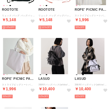
ROOTOTE
ROOTOTE
ROPE' PICNIC PASSAGE
リュック バッグ バッグパック トートバッグ IP.メッケル.ピーナッツ-1D レディース 8506 （ブラック(01)）
リュック バッグ バッグパック トートバッグ IP.メッケル.ピーナッツ-1D レディース 8506 （ピンク(02)）
ストライプビッグトートバッグ/2WAY・A4対応 （ベージュ系（28））
￥5,148
￥5,148
￥1,996
10%
10%
50%
ROPE' PICNIC PASSAGE
LASUD
LASUD
ストライプビッグトートバッグ/2WAY・A4対応 （ピンク系（65））
3WAYバッグパック(white/gray/black) （グレー）
3WAYバッグパック(white/gray/black) （ホワイト）
￥1,996
￥10,400
￥10,400
50%
32%
32%