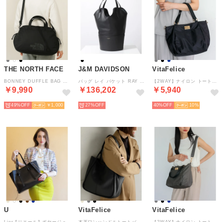
THE NORTH FACE
J&M DAVIDSON
VitaFelice
BONNEY DUFFLE BAG ボニー ダッフルバッグ ショルダー バッグ 2WAY （ブラック）
バッグ レイ バケット RAY BUCKET LRAY－0XX－SCSG （999G/BLACK-ブラック）
【2WAY】ナイロン トートバッグ （BLACK）
￥9,990
￥136,202
￥5,940
49%
￥1,000
27%
40%
10
U
VitaFelice
VitaFelice
Lier【リエール】ボヤージュトートバッグ Lサイズ/ショルダー付き（ブラック）
本革ワンハンドルトートバッグ （BLACK）
【2WAY】ナイロン トートバッグ （CHARCOAL）