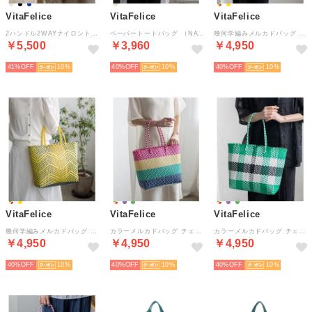
VitaFelice
VitaFelice
VitaFelice
2ハンドル2WAYナイロントートバッグ （ASHBLUE）
ペーパートートバッグ （NATURAL）
幾何学編みメルカドバッグ 大容量トートバッグ （MIX）
￥5,500
￥3,960
￥4,950
41%
10
40%
10
40%
10
VitaFelice
VitaFelice
VitaFelice
幾何学編みメルカドバッグ 大容量トートバッグ （YELLOW）
カラーメルカドバッグ チェック柄＆ボーダー柄トート （MIX）
カラーメルカドバッグ チェック柄＆ボーダー柄トート （GREEN）
￥4,950
￥4,950
￥4,950
40%
10
40%
10
40%
10