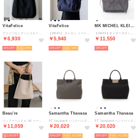
VitaFelice
VitaFelice
MK MICHEL KLEIN BAG
プリーツロングハンドルトートバッグ （BLACK）
【2WAY】 ナイロン トートバッグ （NAVY）
【2WAY】ギャザーポケットナイロンデザインバッグ （ダークグレー）
￥6,930
￥5,940
￥11,550
30%
10
40%
10
30%
Beau're
Samantha Thavasa
Samantha Thavasa
バンブーハンドル A4 トート （アイボリー）
ST Jacquard ハンドバッグ (ネイビー)
ST Jacquard ハンドバッグ (ベージュ)
￥11,059
￥20,020
￥20,020
14%
30%
￥2,000
30%
￥2,000