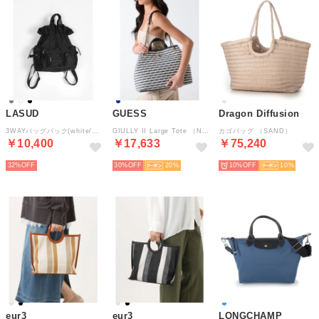
LASUD
GUESS
Dragon Diffusion
3WAYバッグパック(white/gray/black) （ブラック）
GIULLY II Large Tote （NML）
カゴバッグ （SAND）
￥10,400
￥17,633
￥75,240
32%
30%
20
10%
10
eur3
eur3
LONGCHAMP