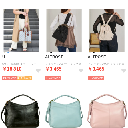
U
ALTROSE
ALTROSE
fer Juliangle【ユー・フェール ジュリアングル】トートバッグ/Lサイズ （ライトブルー）
フォックス2WAYリュック 810078 （ブラック系その他2）
フォックス2WAYリュック 810078 （アイボリー）
￥18,810
￥3,465
￥3,465
5%
10
10%
10%