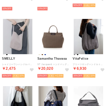
予約
予約
50%
10
10%
10%
SMELLY
Samantha Thavasa
VitaFelice
シャイニーワンハンドルバッグ （アイボリー）
ST Jacquard ハンドバッグ (ブラウン)
プリーツロングハンドルトートバッグ （GRAY）
￥2,475
￥20,020
￥6,930
50%
10
30%
￥2,000
30%
10