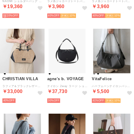
NAOMI ショルダーバッグ （Black Noir）
ラメ糸ジャカードトートバッグ （BLUE）
ラメ糸ジャカードトートバッグ （BLACK）
￥19,360
￥3,960
￥3,960
20%
40%
10
40%
10
CHRISTIAN VILLA
agne's b. VOYAGE
VitaFelice
ラフィア＆ブラックレザー・ウーブンコンビトート （ブラックコンビ）
ナイロン 2way ラージ ショルダーバッグ Tsuki ZAS07ー02 （ブラック）
ハーフムーンナイロンバッグハーフムーンナイロンバッグ （CHARCOAL）
￥33,000
￥37,730
￥5,500
40%
30%
41%
10