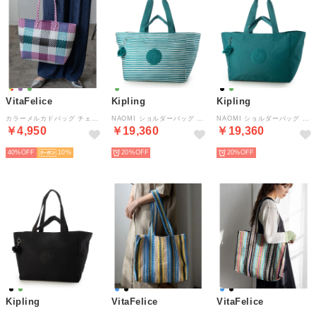
VitaFelice
Kipling
Kipling
カラーメルカドバッグ チェック柄＆ボーダー柄トート （PURPLE）
NAOMI ショルダーバッグ （Parasol Stripes）
NAOMI ショルダーバッグ （Outspoken Green）
￥4,950
￥19,360
￥19,360
40%
10
20%
20%
Kipling
VitaFelice
VitaFelice