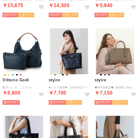
￥15,675
￥14,300
￥5,940
5%
15
39%
15
40%
10
Vittorio Godi
styiro
styiro
親子バッグ （ブルー）
■ドラマ着用■ 【A4対応】ベルト金具トートバッグ（ブラック）
◆WEB限定◆【軽量】2way ステッチエアリートートバッグ（トープ）
￥8,800
￥7,700
￥7,150
46%
65%
15
60%
15