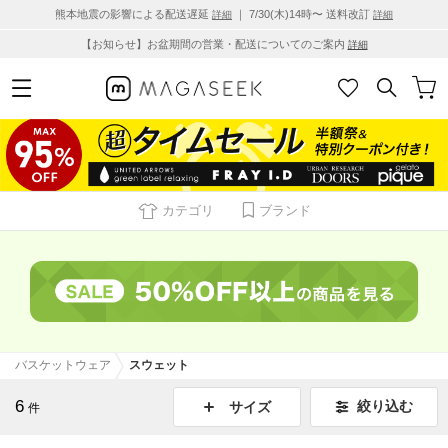
熊本地震の影響による配送遅延
｜ 7/30(木)14時〜 送料改訂
詳細
詳細
【お知らせ】お盆期間の営業・配送についてのご案内
詳細
カテゴリ
ブランド
バスケットウェア
スウェット
6
絞り込む
サイズ
件