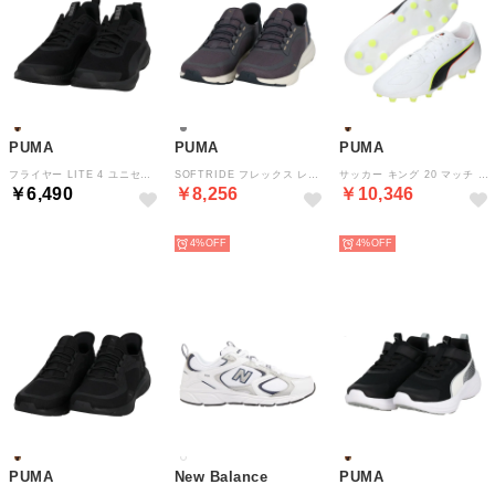
PUMA
PUMA
PUMA
フライヤー LITE 4 ユニセックス ランニング マラソン ジョギング 軽量 高反発性 衝撃緩和 耐久性 リサイクル素材使用 （PUMABLACK）
SOFTRIDE フレックス レース EASE IN ALT ワイド ユニセックス シューズ スリッポン構造 軽量 通気性 クッション ラン （MOODYGRAY-SOFTTAUPE）
サッカー キング 20 マッチ WIDE HG/AG 10846701 （PUMAWHITE-GLOWINGRED-YELL）
￥6,490
￥8,256
￥10,346
NEW
NEW
NEW
4%
4%
PUMA
New Balance
PUMA