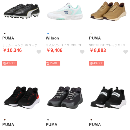
PUMA
Wilson
PUMA
サッカー キング 20 マッチ WIDE HG/AG Black-White-Gold ユニセックススパイク シ （PUMABLACK-PUMAWHITE-PUMAG）
ウイルソン テニス COURTGLIDE OMNI W WHITE/B WRS340140U （WHITE/BAY/SKIPPERBLUE）
SOFTRIDE フレックス LSL EASE IN ワイド 31376902 （AGEDCOPPER-COFFEEMILK）
￥10,346
￥9,406
￥8,883
NEW
NEW
NEW
4%
4%
4%
PUMA
PUMA
PUMA