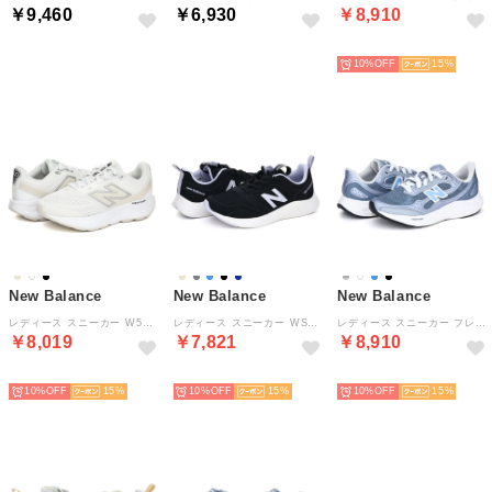
￥9,460
￥6,930
￥8,910
NEW
NEW
NEW
10%
15
New Balance
New Balance
New Balance
レディース スニーカー W520 LW9 ホワイト 幅広 歩きやすい 疲れにくい シンプル トレーニング 運動靴 （ホワイト）
レディース スニーカー WSMP 8BR ダイナソフト サンファー ブラック 幅広 ワイド 運動靴 トレーニング （ブラック）
レディース スニーカー フレッシュフォーム アリシ ティラルクス WARIS 24W ブルー 運動靴 トレーニング （ブルー）
￥8,019
￥7,821
￥8,910
NEW
NEW
NEW
10%
15
10%
15
10%
15