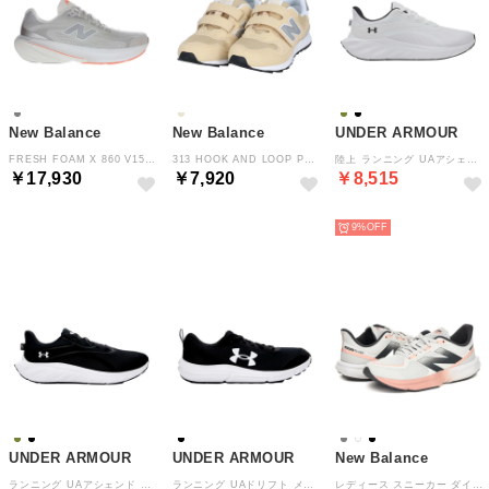
New Balance
New Balance
UNDER ARMOUR
FRESH FOAM X 860 V15 M8605OQ2E （GRAY/ORANGE）
313 HOOK AND LOOP P3136L4W （BEIGE）
陸上 ランニング UAアシェンド メンズ シューズ 靴 スニーカー ジョギング レース トレーニング 軽 （100 WHITE/WHITE/BLACK）
￥17,930
￥7,920
￥8,515
NEW
NEW
NEW
9%
UNDER ARMOUR
UNDER ARMOUR
New Balance
ランニング UAアシェンド メンズ シューズ 靴 ジョギング 通気性 メッシュ 軽量 トレーニング クッ （001 BLACK/BLACK/WHITE）
ランニング UAドリフト メンズ シューズ 靴 ジョギング 通気性 メッシュ 軽量 トレーニング クッシ （001 BLACK/WHITE/WHITE）
レディース スニーカー ダイナソフト フラッシュ WFLSH 4MM ランニング ジョギング トレーニング 軽量 （ホワイト/ピンク）