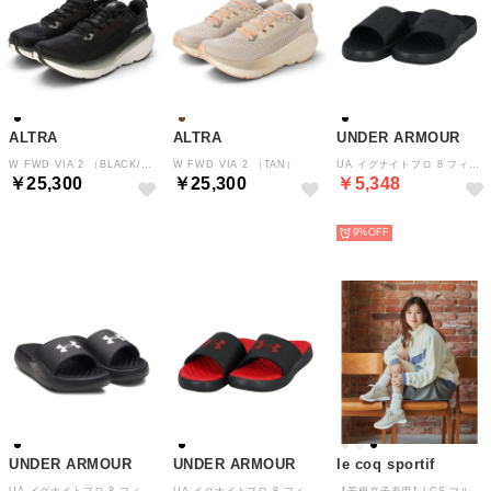
ALTRA
ALTRA
UNDER ARMOUR
W FWD VIA 2 （BLACK/WHITE）
W FWD VIA 2 （TAN）
UA イグナイトプロ 8 フィックス 6010383 （001 BLACK/BLACK/BLACK）
￥25,300
￥25,300
￥5,348
NEW
NEW
NEW
9%
UNDER ARMOUR
UNDER ARMOUR
le coq sportif
UA イグナイトプロ 8 フィックス 6010383 （004 BLACK/BLACK/WHITE）
UA イグナイトプロ 8 フィックス 6010383 （002 BLACK/BLACK/RED）
【芳根京子着用】LCS マルゴー