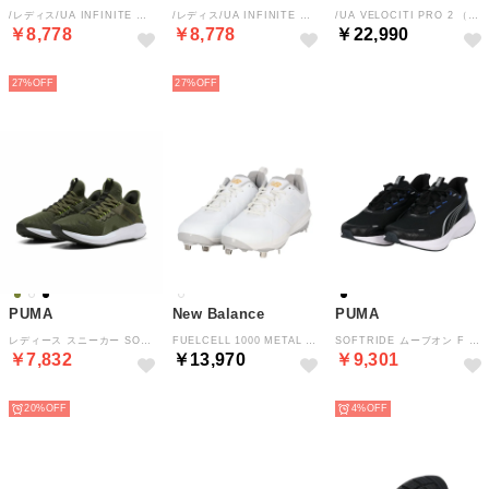
/レディス/UA INFINITE （Black / Black / White）
/レディス/UA INFINITE （White / Distant Gray / High Vis Yellow）
/UA VELOCITI PRO 2 （Blue Fog / Flash Light / Downpour Gray）
￥8,778
￥8,778
￥22,990
NEW
NEW
NEW
27%
27%
PUMA
New Balance
PUMA
レディース スニーカー SOFTRIDE エンゾ 5 EASE IN 312581 （カーキ）
FUELCELL 1000 METAL V1 M10004ET2E （WHITE）
SOFTRIDE ムーブオン F WD 31341401 （PUMABLACK-PUMASILVER）
￥7,832
￥13,970
￥9,301
NEW
NEW
NEW
20%
4%