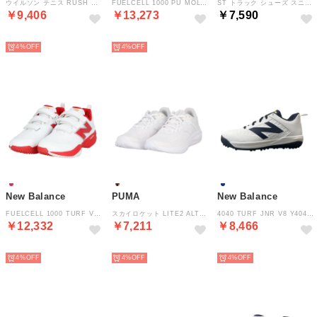
ウイルソン テニス RUSH PRO 5 JR WHITE/RD/BL WRS338780U （WHITE/INFRARED/BLACK）
FUELCELL 1000 PU MOLDED V1 M10009AX2E （WHITE/RED）
ST トラック シューズ スニーカー ユニセックス スリムなシルエット 高級感 レトロなトラックスタイルを実現 一日中快 （ALPINESNOW-PUMAWHITE-PUMA）
￥9,406
￥13,273
￥7,590
NEW
NEW
NEW
4%
4%
New Balance
PUMA
New Balance
FUELCELL 1000 TURF V1 M10007B02E （WHITE/RED）
スカイロケット LITE2 ALT 31173131 （PUMAWHITE-FEATHERGRAY）
4040 TURF JNR V8 Y40405PGW （WHITE/NAVY）
￥12,332
￥7,211
￥8,466
NEW
NEW
NEW
4%
4%
4%