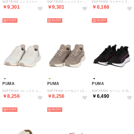
SOFTRIDE シンメトリー EASE IN MU ユニセックス シューズ スリッポン構造 軽量 通気性 クッション性 衝撃吸収 ランニ （PUMABLACK-FORALLTIMERED）
SOFTRIDE シンメトリー EASE IN MU ユニセックス シューズ スリッポン構造 軽量 通気性 クッション性 衝撃吸収 ランニ （MOODYGRAY-COOLLIGHTGRAY）
SOFTRIDE ワイヤード 2 EASE IN JR ジュニア 子ども シューズ スニーカー スリッポン仕様 脱ぎ履き簡単 耐久性 外遊び （PUMABLACK-PUMAWHITE）
￥9,301
￥9,301
￥6,166
NEW
NEW
NEW
4%
4%
4%
PUMA
PUMA
PUMA
SOFTRIDE フレックス レース EASE IN ALT ワイド ユニセックス シューズ スリッポン構造 軽量 通気性 クッション ラン （VAPORGRAY-ROSEGOLD）
SOFTRIDE ハーモニー LCH EASE IN シューズ レディース スニーカー ウォーキング ジョギング 通学 外出 スリッポン構造 （SILVERFOG-ROSEGOLD）
SOFTRIDE カーソン 2 31350105 （PUMABLACK-PUMAWHITE-PINKO）
￥8,256
￥8,256
￥6,490
NEW
NEW
NEW
4%
4%