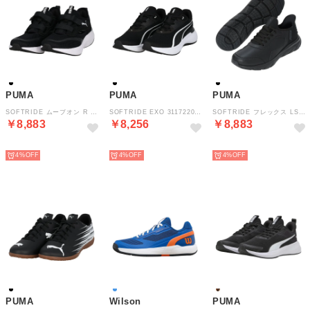
PUMA
PUMA
PUMA
SOFTRIDE ムーブオン R JF 31341601 （PUMABLACK-PUMAWHITE）
SOFTRIDE EXO 31172201 （PUMABLACK-PUMAWHITE）
SOFTRIDE フレックス LSL EASE IN ワイド 31376901 （PUMABLACK-FLATDARKGRAY）
￥8,883
￥8,256
￥8,883
NEW
NEW
NEW
4%
4%
4%
PUMA
Wilson
PUMA