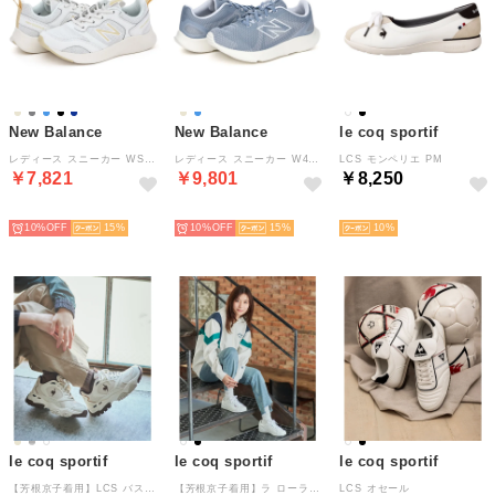
New Balance
New Balance
le coq sportif
レディース スニーカー WSMP 4UV ダイナソフト サンファー シーソルト 幅広 ワイド 運動靴 トレーニング （シーソルト）
レディース スニーカー W430 6ZK ブルー 幅広 ゆったり 運動靴 軽量 ジム ランニング ウォーキング （ブルー）
LCS モンペリエ PM
￥7,821
￥9,801
￥8,250
NEW
NEW
NEW
10%
15
10%
15
10
le coq sportif
le coq sportif
le coq sportif
【芳根京子着用】LCS バスク IV
【芳根京子着用】ラ ローラン SL
LCS オセール