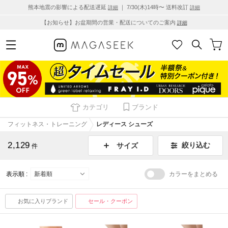
熊本地震の影響による配送遅延
｜ 7/30(木)14時〜 送料改訂
詳細
詳細
【お知らせ】お盆期間の営業・配送についてのご案内
詳細
カテゴリ
ブランド
フィットネス・トレーニング
レディース シューズ
2,129
絞り込む
サイズ
件
表示順 :
カラーをまとめる
お気に入りブランド
セール・クーポン