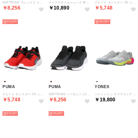
SOFTRIDE フレックス レース EASE IN ALT ワイド ユニセックス シューズ スリッポン構造 軽量 通気性 クッション ラン （PUMABLACK-PUMABLACK-FLATD）
ライフスタイルシューズ ML408 ML408AD （WHITE）
スピード モンスター V5 シューズ ジュニア スニーカー 日常使い 運動シーン 着脱スムーズ バランス設計 フィット感 デ （PUMABLACK-PUMASILVER）
￥8,256
￥10,890
￥5,748
NEW
NEW
NEW
4%
4%
PUMA
PUMA
YONEX
スピード モンスター V5 シューズ ジュニア スニーカー 日常使い 運動シーン 着脱スムーズ バランス設計 フィット感 デ （PUMARED-PUMABLACK）
SOFTRIDE ハーモニー LCH EASE IN シューズ レディース スニーカー ウォーキング ジョギング 通学 外出 スリッポン構造 （PUMABLACK-CASTIRON）
バドミントン サブアクシア GT ウィメン SHBSG1L （148 ライトグレ-）
￥5,748
￥8,256
￥19,800
NEW
NEW
NEW
4%
4%