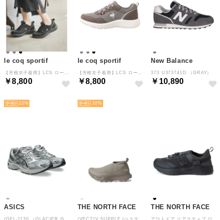
le coq sportif
le coq sportif
New Balance
【芳根京子着用】LCS ローヌ II
【芳根京子着用】LCS ローヌ II
373 U373741D （GRAY）
￥8,800
￥8,800
￥10,890
NEW
NEW
NEW
10
10
ASICS
THE NORTH FACE
THE NORTH FACE
/GEL-1130 （GLACIER GREY/PURE SILVER）
/VECTIV SUPPLE (ベクティブ サプル(ユニセックス)) （MM）
アウトドア リアクティブ ローム メンズ シューズ 靴 通気性 メッシュ 登山 キャンプ ハイキ （KA TNFブラック×アスファル）