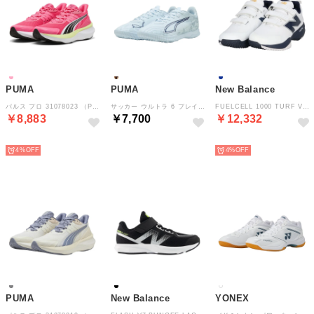
PUMA
PUMA
New Balance
パルス プロ 31078023 （PUREPINK-PUMABLACK-APPLES）
サッカー ウルトラ 6 プレイ TT 10898703 （ICYBLUE-PUMAWHITE-BLUEJEW）
FUELCELL 1000 TURF V1 M10003OH2E （WHITE/NAVY）
￥8,883
￥7,700
￥12,332
NEW
NEW
NEW
4%
4%
PUMA
New Balance
YONEX