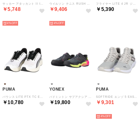
サッカー アタッカント II IT 10849501 （PUMABLACK-PUMAWHITE）
ウイルソン テニス RUSH PRO 5 JR D V BLUE/WH WRS338770U （DEJAVUBLUE/WHITE/ORANGETI）
フライヤー LITE 4 JR ジュニア シューズ スニーカー 軽量 クッション性 快適な履き心地 耐久性 モダンなデザイン ラン （PUMABLACK-PUMAWHITE）
￥5,748
￥9,406
￥5,390
NEW
NEW
NEW
4%
4%
PUMA
YONEX
PUMA
パウンス LITE PTX TC EASE IN シューズ ユニセックス ウォーキング ジョギング 通学 お出かけ スリッポン構造 イーズ （PUMAWHITE-PUMABLACK）
バドミントン サブアクシア GT メン SHBSG1M （144 ダークグレー）
SOFTRIDE エンゾ 5 EASE IN ウィメンズ シューズ スニーカー スリッポン クッション性 シャープなデザイン デイリーユ （GLACIALGRAY-POWDERPINK-CO）
￥10,780
￥19,800
￥9,301
NEW
NEW
NEW
4%