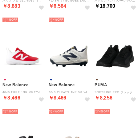
パルス プロ 31078019 （WARMWHITE-ALPINESNOW-GRAY）
FLASH V7 BUNGEE LACE WITH TOP STRAP PFLSJ5E2M （BLACK）
バドミントン パワークッション 65Z スリム SHB65Z4S1 （011 ホワイト）
￥8,883
￥6,584
￥18,700
NEW
NEW
NEW
4%
4%
New Balance
New Balance
PUMA
4040 TURF JNR V8 TY4040R8W （RED）
4040 CLEATS JNR V8 Y404076YW （WHITE/NAVY）
SOFTRIDE EXO フレックス EASE IN 31258008 （PUMABLACK-SHADOWGRAY）
￥8,466
￥8,466
￥8,256
NEW
NEW
NEW
4%
4%
4%