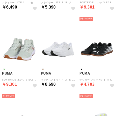
フライヤー LITE 4 ユニセックス ランニング マラソン ジョギング 軽量 高反発性 衝撃緩和 耐久性 リサイクル素材使用 （PUMABLACK-PUMAWHITE）
フライヤー LITE 4 JR ジュニア シューズ スニーカー 軽量 クッション性 快適な履き心地 耐久性 モダンなデザイン ラン （PUMABLACK-FUCHSIAGLOW）
SOFTRIDE エンゾ 5 EASE IN ウィメンズ シューズ スニーカー スリッポン クッション性 シャープなデザイン デイリーユ （MOUSEGRAY-WARMWHITE-ROSEG）
￥6,490
￥5,390
￥9,301
NEW
NEW
NEW
4%
PUMA
PUMA
PUMA
SOFTRIDE エンゾ 5 EASE IN ウィメンズ シューズ スニーカー スリッポン クッション性 シャープなデザイン デイリーユ （CREMEDEMINT-ROSEGOLD-GUM）
マックスストライド LITE LS EASE IN シューズ ユニセックス ランニング マラソン ジョギング ウォーキング 軽量 フィ （PUMAWHITE-PUMABLACK）
サッカー アタッカント II IT JR 10849801 （PUMABLACK-PUMAWHITE）
￥9,301
￥8,690
￥4,703
NEW
NEW
NEW
4%
4%