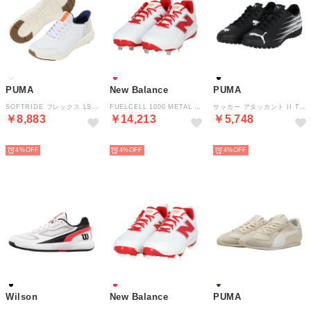
PUMA
New Balance
PUMA
SOFTRIDE フレックス LSL EASE IN ワイド 31376903 （PUMAWHITE-WARMWHITE-MELON）
FUELCELL 1000 METAL V1 M10005AU2E （WHITE/RED）
サッカー アタッカント II TT 10849401 （PUMABLACK-PUMAWHITE）
￥8,883
￥14,213
￥5,748
NEW
NEW
NEW
4%
4%
4%
Wilson
New Balance
PUMA