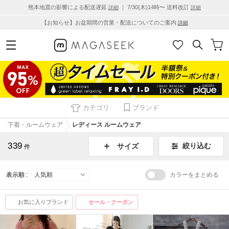
熊本地震の影響による配送遅延
｜ 7/30(木)14時〜 送料改訂
詳細
詳細
【お知らせ】お盆期間の営業・配送についてのご案内
詳細
カテゴリ
ブランド
下着・ルームウェア
レディース ルームウェア
339
絞り込む
サイズ
件
表示順 :
カラーをまとめる
お気に入りブランド
セール・クーポン