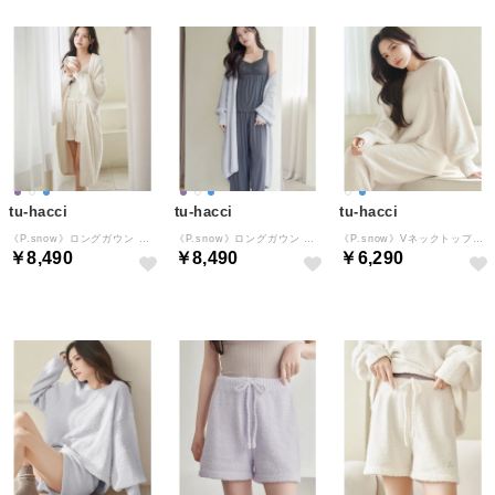
tu-hacci
tu-hacci
tu-hacci
《P.snow》ロングガウン （アイボリー）
《P.snow》ロングガウン （ブルーグレー）
《P.snow》Vネックトップス （アイボリー）
￥8,490
￥8,490
￥6,290