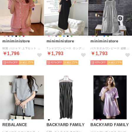
miniministore
miniministore
miniministore
韓国 パジャマ 上下セット ルームウェア
Tシャツワンピース ロングワンピ 涼しい
バスタオルワンピース 超吸水 着るタオル
￥1,796
￥1,793
￥1,793
40%
25
40%
25
40%
25
REBALANCE
BACKYARD FAMILY
BACKYARD FAMILY
レディース ルームウェア （C）
CML ストライプ オープンガウン （B）
パジャマレディース ワンピース 半袖 （パープル）