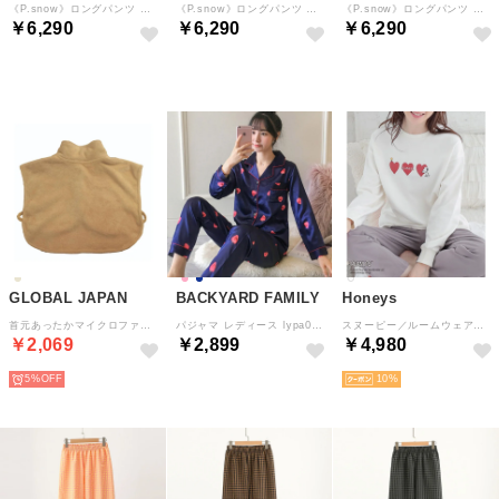
《P.snow》ロングパンツ （ラベンダー）
《P.snow》ロングパンツ （アイボリー）
《P.snow》ロングパンツ （ブルーグレー）
￥6,290
￥6,290
￥6,290
GLOBAL JAPAN
BACKYARD FAMILY
Honeys
首元あったかマイクロファイバー 暖眠ベスト （ベージュ）
パジャマ レディース lypa01 （ネイビー×ストロベリー）
スヌーピー／ルームウェア（上下セット） ルームウェア 部屋着 上下セット スヌーピー キャラクター プリント 裏毛 綿100％ 無地 レディース （オフ×グレー）
￥2,069
￥2,899
￥4,980
5%
10