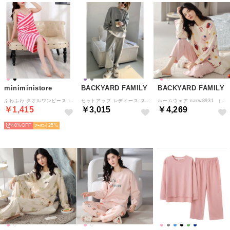
miniministore
BACKYARD FAMILY
BACKYARD FAMILY
ふわふわ タオルワンピース レディース （フューシャピンク（ボーダー））
セットアップ レディース スウェット （Aグレー）
ルームウェア narw8931 （8685タイプ）
￥1,415
￥3,015
￥4,269
40%
25