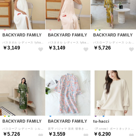
BACKYARD FAMILY
BACKYARD FAMILY
BACKYARD FAMILY
バスタオル レディース lyba76 （ストロベリー×ホワイト）
バスタオル レディース lyba76 （ストロベリー×ライトピンク）
バスローブ レディース シルクタッチ （Cタイプ）
￥3,149
￥3,149
￥5,726
BACKYARD FAMILY
BACKYARD FAMILY
tu-hacci
バスローブ レディース シルクタッチ （Hタイプ）
甚平 パジャマ 浴衣 寝巻き （サクラ×ブルー）
《P.snow》ボートネックトップス （アイボリー）
￥5,726
￥3,559
￥6,290