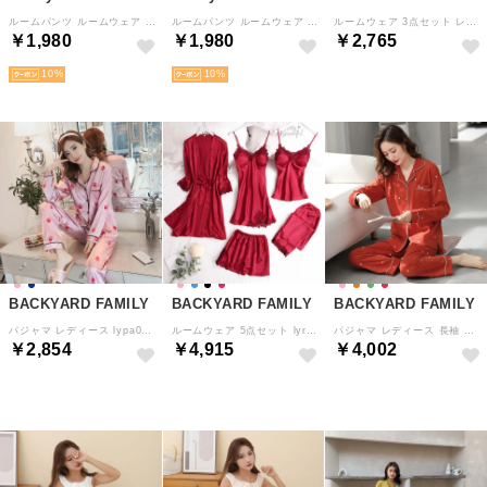
ルームパンツ ルームウェア ボトムス 部屋着 無地 ロゴ アニマル 裏毛 綿100％ ポケット ウエストゴム カジュアル オールシーズン レディース （ネイビー）
ルームパンツ ルームウェア ボトムス 部屋着 無地 ロゴ アニマル 裏毛 綿100％ ポケット ウエストゴム カジュアル オールシーズン レディース （ロゴ）
ルームウェア 3点セット レディース lypj091 （オレンジ×リーフ）
￥1,980
￥1,980
￥2,765
10
10
BACKYARD FAMILY
BACKYARD FAMILY
BACKYARD FAMILY
パジャマ レディース lypa01 （ピンク×ストロベリー）
ルームウェア 5点セット lyrw187 （ワインレッド）
パジャマ レディース 長袖 上下セット （レッド）
￥2,854
￥4,915
￥4,002