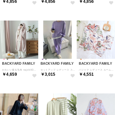
￥4,856
￥4,856
￥4,856
BACKYARD FAMILY
BACKYARD FAMILY
BACKYARD FAMILY
かわいい着る毛布 najsbl4300 （ピンク）
セットアップ レディース スウェット （Aパープル）
パジャマ レディース ルームウェア 上下セット （F）
￥4,659
￥3,015
￥4,551