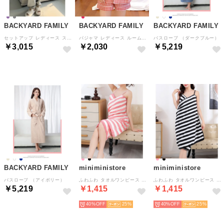
BACKYARD FAMILY
BACKYARD FAMILY
BACKYARD FAMILY
セットアップ レディース スウェット （Bグレー）
パジャマ レディース ルームウェア 半袖 かわいい pajm022 （レッド）
バスローブ （ダークブルー）
￥3,015
￥2,030
￥5,219
BACKYARD FAMILY
miniministore
miniministore
バスローブ （アイボリー）
ふわふわ タオルワンピース レディース （ピンク系（ボーダー））
ふわふわ タオルワンピース レディース （ブラック系（ボーダー））
￥5,219
￥1,415
￥1,415
40%
25
40%
25