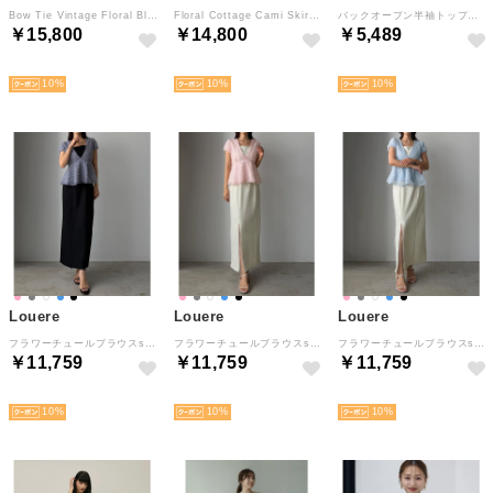
Bow Tie Vintage Floral Blouse Set Up/ボウタイ付きヴィンテージ花柄ブラウスセットアップ （Print）
Floral Cottage Cami Skirt Set Up/花柄コテージキャミスカートセットアップ （White）
バックオープン半袖トップス×スカート 2点セット （ブラック）
￥15,800
￥14,800
￥5,489
予約
予約
NEW
10
10
10
Louere
Louere
Louere
フラワーチュールブラウスsetIラインキャミワンピース （ブルーグレー）
フラワーチュールブラウスsetIラインキャミワンピース （ピンク）
フラワーチュールブラウスsetIラインキャミワンピース （ライトブルー）
￥11,759
￥11,759
￥11,759
NEW
NEW
NEW
10
10
10