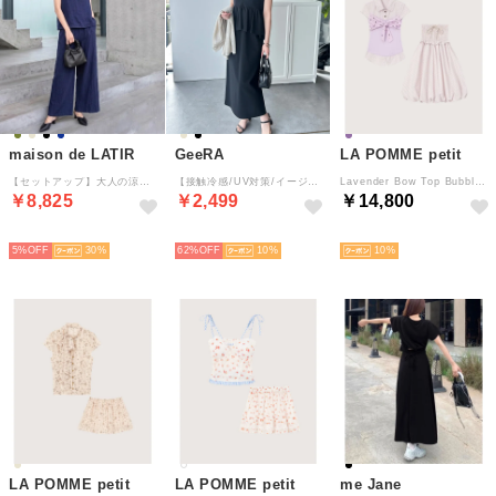
maison de LATIR
GeeRA
LA POMME petit
【セットアップ】大人の涼感ワッシャー素材リネンライクワイドパンツ夏服セットアップ （ネイビー）
【接触冷感/UV対策/イージーケア】楽ちん！細見えペプラムジャンパースカート （ブラック）
Lavender Bow Top Bubble Skirt Set Up/ラベンダーリボン付きトップスバブルスカートセットアップ （Purple）
￥8,825
￥2,499
￥14,800
SELECT
HOT
予約
5%
30
62%
10
10
LA POMME petit
LA POMME petit
me Jane