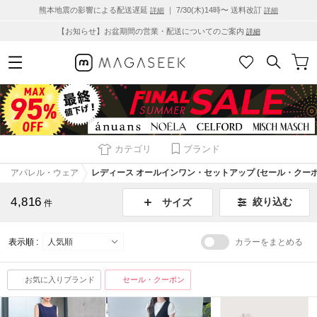
熊本地震の影響による配送遅延
｜ 7/30(木)14時〜 送料改訂
詳細
詳細
【お知らせ】お盆期間の営業・配送についてのご案内
詳細
カテゴリ
ブランド
アパレル・ウェア
レディース オールインワン・セットアップ (セール・クーポ
4,816
絞り込む
サイズ
件
表示順 :
カラーをまとめる
お気に入りブランド
セール・クーポン