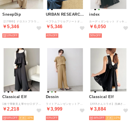
SneepDip
URBAN RESEARCH Sonny Label
index
【17699】ドロストブラウス&ワイドパンツ （ベージュ）
ペプラムフリルアソートオールインワン （インディゴブルー）
カーディガンセット ドッキングニットワンピース【洗濯機OK】 （ブラック(019)）
￥5,346
￥5,346
￥6,050
10%
40%
50%
Classical Elf
Dessin
Classical Elf
1枚で華奢見え華やか◎ダブルストラップペプラムサロペット （チャコール）
ライトアムンゼンセットアップ （ブラウン(040)）
【AYAさんコラボ】洗練された背中で魅せる大人のこなれ感。リネン混バックリボンペプラムセットアップ （ブラック）
￥2,218
￥3,999
￥3,884
68%
10
60%
44%
10