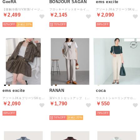
GeeRA
BONJOUR SAGAN
ems excite
【接触冷感/UV対策/イージーケア】楽ちん！細見えペプラムジャンパースカート （ベージュ）
フロッキードットオールインワン （BLACK）
アソートJK＆プリーツSKセット （BLK1）
￥2,499
￥2,145
￥2,090
62%
10
70%
69%
ems excite
RANAN
coca
アソートJK＆プリーツSKセット （BRN0）
深Vベストセットアップ （ライトグレー）
ウエストシャーリングサロペット （Lt.beige）
￥2,090
￥1,790
￥550
69%
予約
79%
74%
20