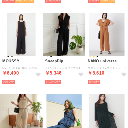
30%
￥1,000
60%
57%
10
MOUSSY
SneepDip
NANO universe
UV PROTECTION LOOSE オールインワン （BLK）
【17700】ジレ風ブラウス&ワイドパンツ （ブラック）
リネンライクVネックシャーリングスリーブオールインワン （L.ブラウン1）
￥6,490
￥5,346
￥5,610
50%
10%
40%