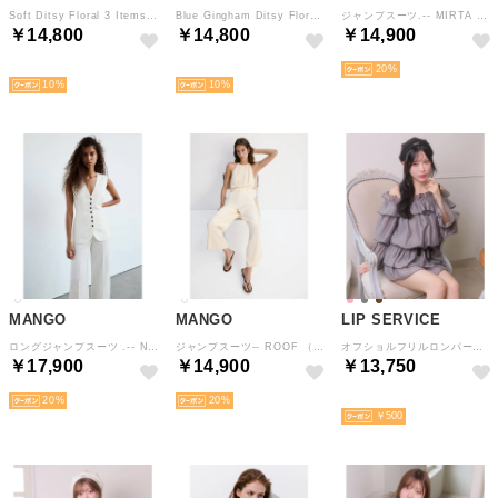
Soft Ditsy Floral 3 Items Set Up/ソフト小花柄3アイテムセットアップ （White）
Blue Gingham Ditsy Floral Ruffle Two-Piece Sets （Blue）
ジャンプスーツ.-- MIRTA （ブラック）
￥14,800
￥14,800
￥14,900
予約
予約
20
10
10
MANGO
MANGO
LIP SERVICE
ロングジャンプスーツ .-- NAT （ナチュラルホワイト）
ジャンプスーツ-- ROOF （ナチュラルホワイト）
オフショルフリルロンパース （グレー）
￥17,900
￥14,900
￥13,750
20
20
予約
￥500