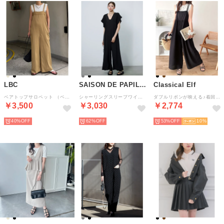
LBC
SAISON DE PAPILLON
Classical Elf
ベアトップサロペット （ベージュ）
シャーリングスリーブワイドロンパース （ブラック）
ダブルリボンが映える♪着回し力抜群の 前後2wayダブルストラップリボン紐サロペット （ブラック）
￥3,500
￥3,030
￥2,774
40%
62%
53%
10