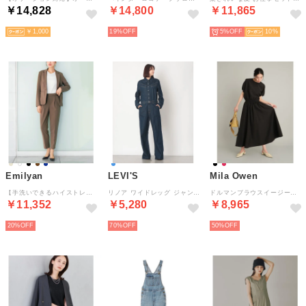
￥14,828
￥14,800
￥11,865
￥1,000
19%
5%
10
Emilyan
LEVI'S
Mila Owen
【手洗いできるハイストレッチジョーゼット】テーラードジャケット＆テーパードパンツ/セットアップスーツ （ブラウン）
リノア ワイドレッグ ジャンプスーツ （Dark Indigo - Flat Finish）
ドルマンブラウスイージースカートSETUP （BLK）
￥11,352
￥5,280
￥8,965
20%
70%
50%