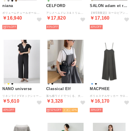
niana
CELFORD
SALON adam et rope'
ボリュームチュールオールインワン 3点セット パンツドレス 結婚式 成人式 二次会 同窓会 セレモニー パーティードレス オケージョンドレス お呼ばれ （ブラウン）
アシメヘムドレス＆トリムリブカーデ （GRN）
【WEB限定】ヨーロピアンリネンテーラードオールインワン （ベージュ（27））
￥16,940
￥17,820
￥17,160
5%
40%
40%
NANO universe
Classical Elf
MACPHEE
リネンライクVネックシャーリングスリーブオールインワン （ブラック）
落ち感ワイドでつくる、大人の抜け感。バックリボンサロペットパンツ （チャコール）
ポリエステルサッカー サロペット （18 ブラック系）
￥5,610
￥3,328
￥16,170
40%
52%
10
30%