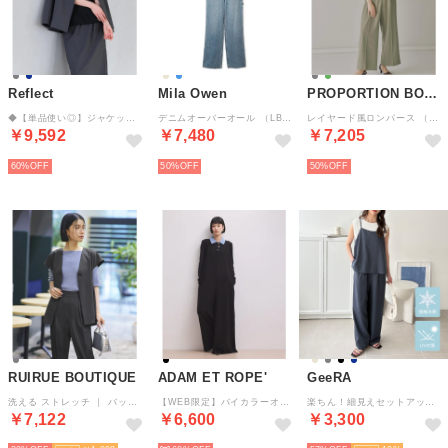
Reflect
Mila Owen
PROPORTION BODY DRESSING
◆【単品使い◎】ジャケット＋ナロースカートセット （チャコールグレー(013)）
デニムオーバーオール （LBLU）
レイヤード風ロンパース （カーキ）
￥9,592
￥7,480
￥7,205
60%
50%
50%
RUIRUE BOUTIQUE
ADAM ET ROPE'
GeeRA
洗える ストレッチ ｜ バック ペプラム ジレ ＆ テーパードパンツ セットアップ ｜ レディース おしゃれ きれいめ オフィスカジュアル 通勤服 夏コーデ パンツスーツ （チャコール）
【WEB限定】バイカラーオールインワン （ブラック（01））
楽ちん！細見えセットアップ風キャミソールサロペット （ネイビーデニム調）
￥7,122
￥6,600
￥3,300