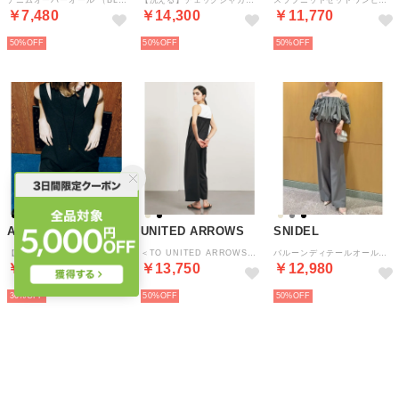
￥7,480
￥14,300
￥11,770
50%
50%
50%
ADAM ET ROPE'
UNITED ARROWS
SNIDEL
【サステナブル】Wフェイスジャージーセットロンパース （ブラック（01））
＜TO UNITED ARROWS＞ベアトップ オールインワン （BLACK）
バルーンディテールオールインワン （GRY）
￥13,860
￥13,750
￥12,980
30%
50%
50%