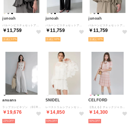
junoah
junoah
junoah
バルーンビスチェセットアップ 3点セット （チャコール）
バルーンビスチェセットアップ 3点セット （ブラック）
バルーンビスチェセットアップ 3点セット （ライトベージュ）
￥11,759
￥11,759
￥11,759
10
10
10
anuans
SNIDEL
CELFORD
ラップコンビネゾン （ECRU）
レーストリムシフォンセットアップ （WHT）
【洗える】チェックジャカードミニニットワンピースセット （PNK）
￥19,676
￥14,850
￥14,300
22%
50%
50%