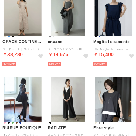
GRACE CONTINENTAL
anuans
Maglie le cassetto
コードレースサロペット （ベージュ）
ラップコンビネゾン （GREY）
《M Maglie le cassetto×吉田理紗》大人の甘辛サロペット （ネイビー）
￥38,280
￥19,676
￥15,400
40%
22%
60%
RUIRUE BOUTIQUE
RADIATE
Ehre style
【オケージョン対応】オーガンジースリーブタックフレアトップス＆シークレットゴム・スリムテーパードパンツ（ボウタイ付き） 結婚式 お呼ばれ パーティードレス 美脚効果（ブラック）
ペインターロゴテープサロペット （ブラック）
楽きれいな夏 お仕事セットアップ （ブラック）