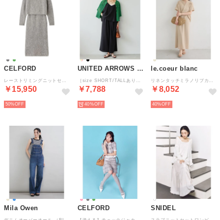
CELFORD
UNITED ARROWS green label relaxing
le.coeur blanc
レーストリミングニットセットアップ （GRY）
［size SHORT/TALLあり］ドライクロス オールインワン （BLACK）
リネンタッチミラノリブカーデ×スカートセット （ベージュ）
￥15,950
￥7,788
￥8,052
50%
40%
40%
Mila Owen
CELFORD
SNIDEL
デニムオーバーオール （BLU）
【洗える】チェックジャカードミニニットワンピースセット （GRY）
スラブニットセットワンピース （IVR）