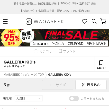
熊本地震の影響による配送遅延
｜ 7/30(木)14時〜 送料改訂
詳細
詳細
【お知らせ】お盆期間の営業・配送についてのご案内
詳細
カテゴリ
ブランド
GALLERIA KID's
ギャレリアキッズ
お気に入り
MAGASEEK (マガシーク) TOP
GALLERIA KID's
3
絞り込む
サイズ
件
表示順 :
カラーをまとめる