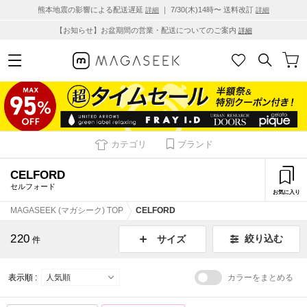
熊本地震の影響による配送遅延
｜ 7/30(木)14時〜 送料改訂
詳細
詳細
【お知らせ】お盆期間の営業・配送についてのご案内
詳細
カテゴリ
ブランド
CELFORD
セルフォード
お気に入り
MAGASEEK (マガシーク) TOP
CELFORD
220
絞り込む
サイズ
件
表示順 :
カラーをまとめる