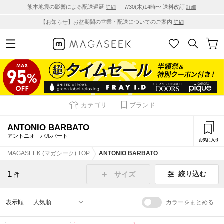
熊本地震の影響による配送遅延
｜ 7/30(木)14時〜 送料改訂
詳細
詳細
【お知らせ】お盆期間の営業・配送についてのご案内
詳細
カテゴリ
ブランド
ANTONIO BARBATO
アントニオ バルバート
お気に入り
MAGASEEK (マガシーク) TOP
ANTONIO BARBATO
1
絞り込む
サイズ
件
表示順 :
カラーをまとめる