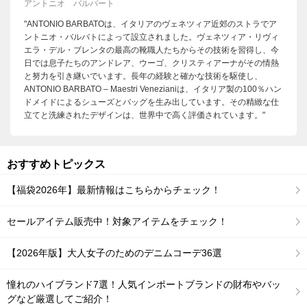
アントニオ バルバート
"ANTONIO BARBATOは、イタリアのヴェネツィア近郊のストラでア
ントニオ・バルバトによって設立されました。ヴェネツィア・リヴィ
エラ・デル・ブレンタの最高の靴職人たちからその技術を習得し、今
日では息子たちのアンドレア、ウーゴ、クリスティアーナがその情熱
と努力を引き継いでいます。長年の経験と確かな技術を駆使し、
ANTONIO BARBATO – Maestri Venezianiは、イタリア製の100％ハン
ドメイドによるシューズとバッグを生み出しています。その精緻な仕
立てと洗練されたデザインは、世界中で高く評価されています。"
おすすめトピックス
【福袋2026年】最新情報はこちらからチェック！
セールアイテム販売中！対象アイテムをチェック！
【2026年版】大人女子のためのデニムコーデ36選
憧れのハイブランド7選！人気インポートブランドの財布やバッ
グなど厳選してご紹介！