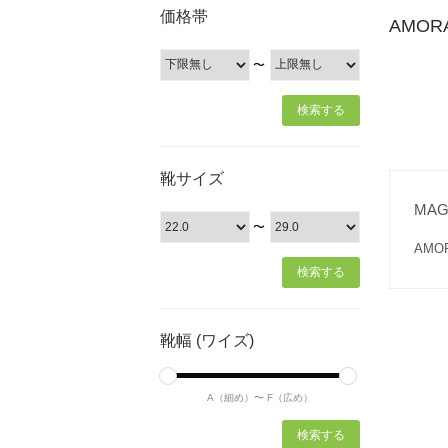
価格帯
AMO
〜
靴サイズ
MA
〜
AM
靴幅 (ワイズ)
A（細め）〜
F（広め）