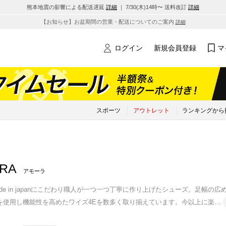
熊本地震の影響による配送遅延
詳細
｜ 7/30(木)14時〜 送料改訂
詳細
【お知らせ】お盆期間の営業・配送についてのご案内
詳細
ログイン
新規会員登録
マ
スポーツ
アウトレット
ランキングから
RA
アモーラ
de in japanにこだわり職人が一つ一つ丁寧に作り上げたシューズ。足幅
を使用し機能性を高めたワイズ4Eを数多く取り揃えています。今以上に楽
…