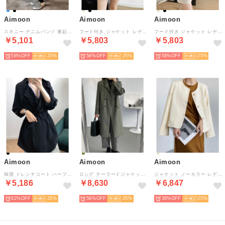
Aimoon
Aimoon
Aimoon
スキニー デニムパンツ 裏起毛レディース
フード付き ジャケット レディース 秋冬
フード付き ジャケット レディース 秋冬
￥5,101
￥5,803
￥5,803
58%
25
58%
25
58%
25
Aimoon
Aimoon
Aimoon
韓国 トレンチコート ハーフ丈レディース
ロング テーラードジャケット レディース
ジャケット ノーカラー レディース 韓国
￥5,186
￥8,630
￥6,847
62%
25
58%
25
36%
25