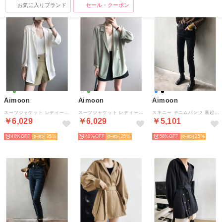
お気に入りブランド
セール・クーポン
Aimoon
Aimoon
Aimoon
スーツジャケット レディース ゆったり
スーツジャケット レディース ゆったり
スキニー デニムパンツ 裏起毛レディース
￥6,029
￥6,029
￥5,101
40%
25
40%
25
58%
25