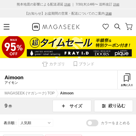
熊本地震の影響による配送遅延
｜ 7/30(木)14時〜 送料改訂
詳細
詳細
【お知らせ】お盆期間の営業・配送についてのご案内
詳細
カテゴリ
ブランド
Aimoon
アイモン
お気に入り
MAGASEEK (マガシーク) TOP
Aimoon
9
絞り込む
サイズ
件
表示順 :
カラーをまとめる