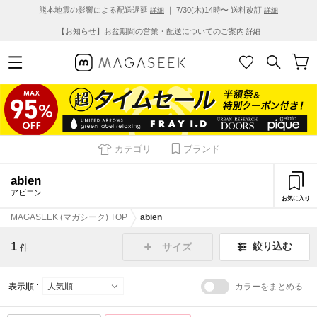
熊本地震の影響による配送遅延
｜ 7/30(木)14時〜 送料改訂
詳細
詳細
【お知らせ】お盆期間の営業・配送についてのご案内
詳細
カテゴリ
ブランド
abien
アビエン
お気に入り
MAGASEEK (マガシーク) TOP
abien
1
絞り込む
サイズ
件
表示順 :
カラーをまとめる